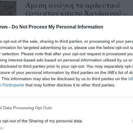
Άμεση ανάγκη το αρδευτικό
έργο στον κάμπο Χανδρινού –
Στενωσιάς
ews -
Do Not Process My Personal Information
24/04/2020 15:03
Με τον υπουργό Αγροτικής Ανάπτυξης και
to opt-out of the sale, sharing to third parties, or processing of your per
formation for targeted advertising by us, please use the below opt-out s
Τροφίμων, Μάκη Βορίδη, θα συναντηθεί ο
r selection. Please note that after your opt-out request is processed y
περιφερειάρχης Πελοποννήσου,
eing interest-based ads based on personal information utilized by us or
Παναγιώτης Νίκας, την ερχόμενη...
disclosed to third parties prior to your opt-out. You may separately opt-
losure of your personal information by third parties on the IAB’s list of
. This information may also be disclosed by us to third parties on the
IA
Οι ελιές στη Μεσόγειo
Participants
that may further disclose it to other third parties.
χτυπήθηκαν από τη θανάσιμη
ασθένεια ξυλέλλα – Απειλή και
για την Ελλάδα
l Data Processing Opt Outs
15/04/2020 16:58
o opt-out of the Sharing of my personal data.
Ερευνητές αναφέρουν ότι το οικονομικό
In