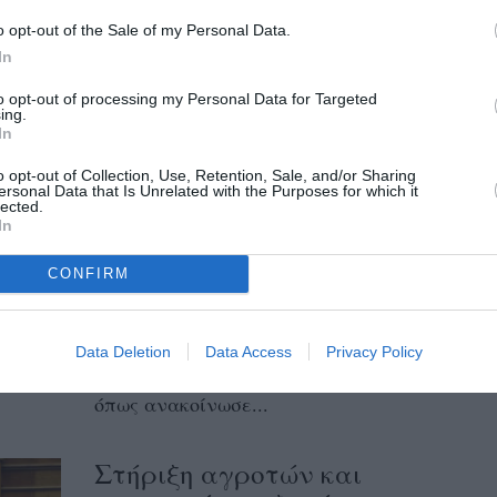
κόστος ενός παθογόνου παράγοντα που
o opt-out of the Sale of my Personal Data.
επηρεάζει θανάσιμα τα ελαιόδεντρα στην
In
Ευρώπη θα μπορούσε...
to opt-out of processing my Personal Data for Targeted
ing.
In
Μ. Τετάρτη και Μ. Πέμπτη η
πληρωμή 19 εκατ. ευρώ σε
o opt-out of Collection, Use, Retention, Sale, and/or Sharing
ersonal Data that Is Unrelated with the Purposes for which it
αποζημιώσεις και ενισχύσεις
lected.
In
από τον ΕΛΓΑ
CONFIRM
13/04/2020 16:21
Σε έκτακτη πληρωμή καταβολής
αποζημιώσεων ύψους 19 εκατ. ευρώ θα
Data Deletion
Data Access
Privacy Policy
προχωρήσει την Μεγάλη Τετάρτη ο ΕΛΓΑ,
όπως ανακοίνωσε...
Στήριξη αγροτών και