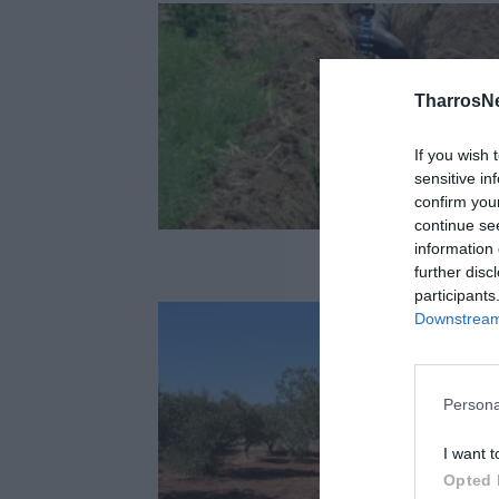
TharrosN
If you wish 
sensitive in
confirm you
continue se
information 
further disc
participants
Downstream 
Persona
I want t
Opted 