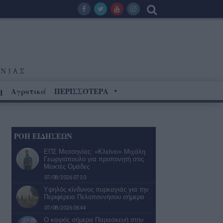
Αγροτικά
ΠΕΡΙΣΣΟΤΕΡΑ
Η
ΡΟΗ ΕΙΔΗΣΕΩΝ
ΕΠΣ Μεσσηνίας: «Κλείνει» Μιχάλη
Γεωργιόπουλο για προπονητή στις
Μεικτές Ομάδες
07/08/2026 07:30
Υψηλός κίνδυνος πυρκαγιάς για την
Περιφέρεια Πελοποννήσου σήμερα
07/08/2026 06:44
Ο καιρός σήμερα Παρασκευή στην