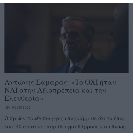
Αντώνης Σαμαράς: «Το ΟΧΙ ήταν
ΝΑΙ στην Αξιοπρέπεια και την
Ελευθερία»
28/10/2025 20:25
Ο πρώην πρωθυπουργός υπογράμμισε ότι το έπος
του ’40 αποτελεί παράδειγμα θάρρους και εθνικής