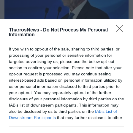
TharrosNews -
Do Not Process My Personal
Information
Νέα δημόσια παρέμβαση «εφ’ όλης
If you wish to opt-out of the sale, sharing to third parties, or
της ύλης» από τον Αντώνη Σαμαρά
processing of your personal or sensitive information for
targeted advertising by us, please use the below opt-out
03/11/2025 11:21
section to confirm your selection. Please note that after your
opt-out request is processed you may continue seeing
Ζήτημα λίγων ημερών θεωρείται η δημόσια
interest-based ads based on personal information utilized by
επανεμφάνιση του πρώην πρωθυπουργού Αντώνη
us or personal information disclosed to third parties prior to
Σαμαρά, σύμφωνα με δημοσίευμα του
your opt-out. You may separately opt-out of the further
disclosure of your personal information by third parties on the
«Βηματοδότη». Όπως...
IAB’s list of downstream participants. This information may
also be disclosed by us to third parties on the
IAB’s List of
Downstream Participants
that may further disclose it to other
third parties.