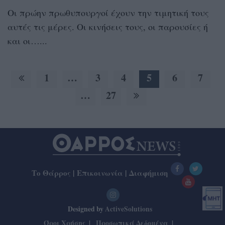
Οι πρώην πρωθυπουργοί έχουν την τιμητική τους
αυτές τις μέρες. Οι κινήσεις τους, οι παρουσίες ή
και οι…...
1
…
3
4
5
6
7
…
27
Το Θάρρος
|
Επικοινωνία
|
Διαφήμιση
Designed by
ActiveSolutions
Όροι Χρήσης
Προσωπικά Δεδομένα