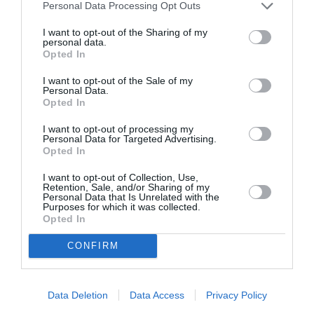
Personal Data Processing Opt Outs
I want to opt-out of the Sharing of my
personal data.
Opted In
I want to opt-out of the Sale of my
Personal Data.
Opted In
I want to opt-out of processing my
Αντ. Σαμαράς: “Η ξαφνική απόφαση
Personal Data for Targeted Advertising.
Opted In
για το κλείσιμο 204
υποκαταστημάτων των ΕΛΤΑ
I want to opt-out of Collection, Use,
Retention, Sale, and/or Sharing of my
πρέπει να επανεξεταστεί”
Personal Data that Is Unrelated with the
Purposes for which it was collected.
Opted In
01/11/2025 12:24
Σε νέα δημόσια δήλωση-παρέμβαση προχώρησε
CONFIRM
σήμερα το πρωί ο πρώην πρωθυπουργός, Αντώνης
Σαμαράς, μέσα από τη σελίδα του...
Data Deletion
Data Access
Privacy Policy