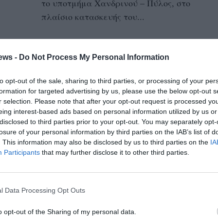
το υποτμήμα Χανδρινού – Πύλος, στο
πλαίσιο κατασκευής του...
Πίστωση 1 εκατ. ευρώ για
απαλλοτριώσεις στο
ews -
Do Not Process My Personal Information
Φιλιατρινό φράγμα
to opt-out of the sale, sharing to third parties, or processing of your per
14/07/2025 07:53
formation for targeted advertising by us, please use the below opt-out s
r selection. Please note that after your opt-out request is processed y
Τη διάθεση πίστωσης ύψους 1.045.286,65
eing interest-based ads based on personal information utilized by us or
ευρώ για τη χρηματοδότηση του υποέργου
disclosed to third parties prior to your opt-out. You may separately opt-
που αφορά στις απαλλοτριώσεις για το
losure of your personal information by third parties on the IAB’s list of
. This information may also be disclosed by us to third parties on the
IA
έργο...
Participants
that may further disclose it to other third parties.
Παράταση μέχρι το τέλος του
χρόνου έδωσε το υπουργείο για
l Data Processing Opt Outs
την παράκαμψη Νεοχωρίου
o opt-out of the Sharing of my personal data.
Μεσσήνης