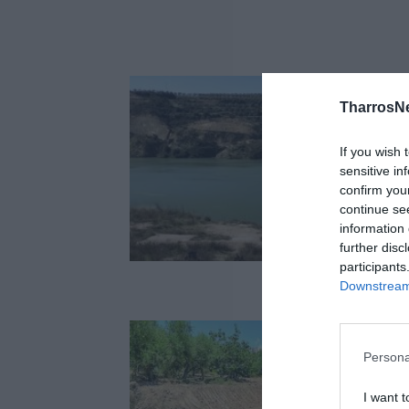
TharrosN
If you wish 
sensitive in
confirm you
continue se
information 
further disc
participants
Downstream 
Persona
I want t