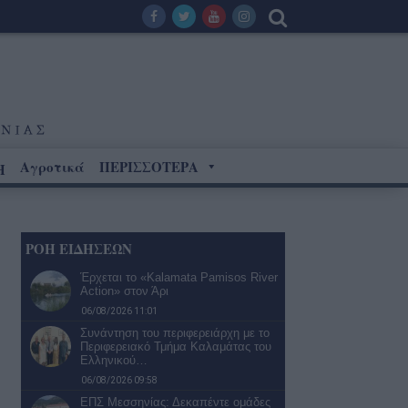
Αγροτικά
ΠΕΡΙΣΣΟΤΕΡΑ
Η
ΡΟΗ ΕΙΔΗΣΕΩΝ
Έρχεται το «Kalamata Pamisos River
Action» στον Άρι
06/08/2026 11:01
Συνάντηση του περιφερειάρχη με το
Περιφερειακό Τμήμα Καλαμάτας του
Ελληνικού…
06/08/2026 09:58
ΕΠΣ Μεσσηνίας: Δεκαπέντε ομάδες