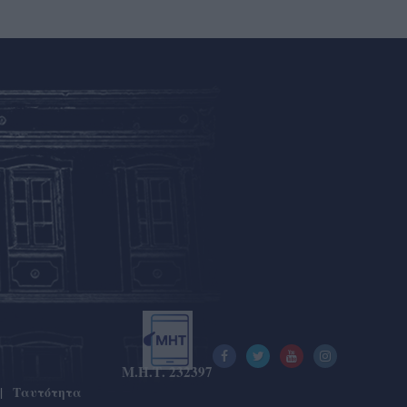
Μ.Η.Τ. 232397
Ταυτότητα