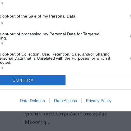
In
29/05/2025 21:28
o opt-out of the Sale of my Personal Data.
Παραμένει το πρόβλημα με τις
In
απαλλοτριώσεις Ως ένα καλό σημάδι για να
to opt-out of processing my Personal Data for Targeted
ξεκολλήσει ένα σημαντικό έργο που εδώ...
ing.
In
Για Ιανουάριο αναβλήθηκε ο
o opt-out of Collection, Use, Retention, Sale, and/or Sharing
ersonal Data that Is Unrelated with the Purposes for which it
καθορισμός τιμής για τις
lected.
απαλλοτριώσεις στο Μεσσήνη –
In
Λάμπαινα
CONFIRM
03/12/2024 18:02
Αναβλήθηκε χθες στο Εφετείο Καλαμάτας η
Data Deletion
Data Access
Privacy Policy
εκδίκαση για τον καθορισμό τιμής μονάδας
για τις απαλλοτριώσεις στο δρόμο
Μεσσήνη...