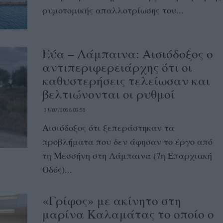
ρυμοτομικής απαλλοτρίωσης του...
Εύα – Λάμπαινα: Αισιόδοξος ο
αντιπεριφερειάρχης ότι οι
καθυστερήσεις τελείωσαν και
βελτιώνονται οι ρυθμοί
31/07/2026 09:58
Αισιόδοξος ότι ξεπεράστηκαν τα
προβλήματα που δεν άφησαν το έργο από
τη Μεσσήνη στη Λάμπαινα (7η Επαρχιακή
Οδός)...
«Γρίφος» με ακίνητο στη
μαρίνα Kαλαμάτας το οποίο ο