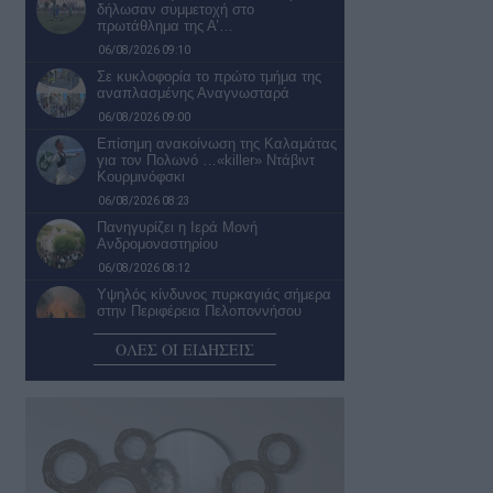
δήλωσαν συμμετοχή στο
πρωτάθλημα της Α’…
06/08/2026 09:10
Σε κυκλοφορία το πρώτο τμήμα της
αναπλασμένης Αναγνωσταρά
06/08/2026 09:00
Επίσημη ανακοίνωση της Καλαμάτας
για τον Πολωνό …«killer» Ντάβιντ
Κουρμινόφσκι
06/08/2026 08:23
Πανηγυρίζει η Ιερά Μονή
Ανδρομοναστηρίου
06/08/2026 08:12
Υψηλός κίνδυνος πυρκαγιάς σήμερα
στην Περιφέρεια Πελοποννήσου
06/08/2026 07:53
ΟΛΕΣ ΟΙ ΕΙΔΗΣΕΙΣ
Μάνη: Μεγάλη επιχείρηση διάσωσης
οικογένειας Γάλλων στο φαράγγι του
Βυρού…
06/08/2026 07:42
Ο καιρός σήμερα Πέμπτη στην
Καλαμάτα
06/08/2026 07:19