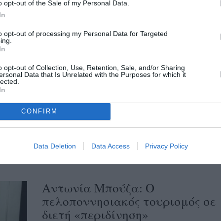
o opt-out of the Sale of my Personal Data.
περιφερειάρχης Πελοποννήσου κ. Νίκας,
In
ιδίως...
to opt-out of processing my Personal Data for Targeted
ing.
In
Αντωνία Μπούζα: Καταιγίδα
νέων απεντάξεων αναγκαίων
o opt-out of Collection, Use, Retention, Sale, and/or Sharing
ersonal Data that Is Unrelated with the Purposes for which it
έργων στη Μεσσηνία
lected.
In
30/05/2021 17:42
CONFIRM
Ο ρόλος της Αυτοδιοίκησης στην πατρίδα
μας είναι σαφής και συγκεκριμένος. Είναι
υποστηρικτικός της Περιφερειακής
Data Deletion
Data Access
Privacy Policy
Ανάπτυξης, της πολύπλευρης...
Αντωνία Μπούζα: Ο
πελοποννησιακός τουρισμός σε
διετή «περιδίνηση»