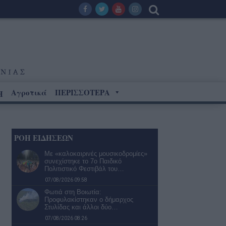
Αγροτικά
ΠΕΡΙΣΣΟΤΕΡΑ
Η
ΡΟΗ ΕΙΔΗΣΕΩΝ
Με «καλοκαιρινές μουσικοδρομίες»
συνεχίστηκε το 7ο Παιδικό
Πολιτιστικό Φεστιβάλ του…
07/08/2026 09:58
Φωτιά στη Βοιωτία:
Προφυλακίστηκαν ο δήμαρχος
Στυλίδας και άλλοι δύο…
07/08/2026 08:26