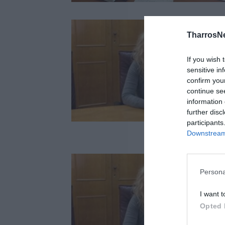
TharrosN
If you wish 
sensitive in
confirm you
continue se
information 
further disc
participants
Downstream 
Persona
I want t
Opted 