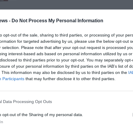
Επερώτηση της Περιφ.
ews -
Do Not Process My Personal Information
Συμβούλου Αντωνίας Μπούζα
για το έργο δύο εντεταλμένων
to opt-out of the sale, sharing to third parties, or processing of your per
συμβούλων
formation for targeted advertising by us, please use the below opt-out s
r selection. Please note that after your opt-out request is processed y
03/08/2021 19:30
eing interest-based ads based on personal information utilized by us or
Με αποφάσεις του κ. Περιφερειάρχη,
disclosed to third parties prior to your opt-out. You may separately opt-
losure of your personal information by third parties on the IAB’s list of
μακριά από το πνεύμα του Νόμου και της
. This information may also be disclosed by us to third parties on the
IA
πολιτικής ηθικής (επειδή έγιναν κρυφίως)...
Participants
that may further disclose it to other third parties.
Μπούζα: “Όσα δεν είπε για το
Τζάνε-Καλαμάκι ο κ. Νίκας”
l Data Processing Opt Outs
17/06/2021 18:27
o opt-out of the Sharing of my personal data.
In
Στο άτυπο, αλλά υπαρκτό BRA DE FER που
έχει επιλέξει ως πρακτική ο