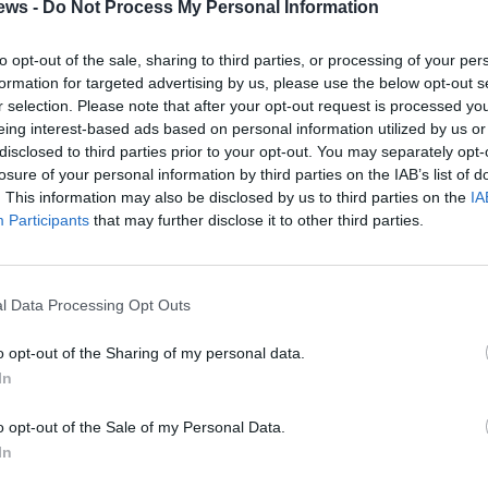
ews -
Do Not Process My Personal Information
Ναυάγιο στην Πύλο: Ένταση
πριν την έναρξη της δίκης
to opt-out of the sale, sharing to third parties, or processing of your per
-Συμπλοκές διαδηλωτών και
formation for targeted advertising by us, please use the below opt-out s
ΕΛΑΣ
r selection. Please note that after your opt-out request is processed y
eing interest-based ads based on personal information utilized by us or
21/05/2024 08:32
disclosed to third parties prior to your opt-out. You may separately opt-
losure of your personal information by third parties on the IAB’s list of
Από το πρωί, αποκλεισμένος παραμένει ο
. This information may also be disclosed by us to third parties on the
IA
χώρος έξω από το δικαστικό μέγαρο της
Participants
that may further disclose it to other third parties.
Καλαμάτας, αφού τις επόμενες ώρες...
Όλα καλά, αρκεί να μην κοιτάς
l Data Processing Opt Outs
πάνω ή κάτω
o opt-out of the Sharing of my personal data.
15/01/2024 20:38
In
Φώτα, επίσημοι, κέτερινγκ και ό,τι άλλο
o opt-out of the Sale of my Personal Data.
χρειάζεται για μια πετυχημένη εκδήλωση,
In
αρκεί να μην κοιτούσες κάτω ή πάνω...