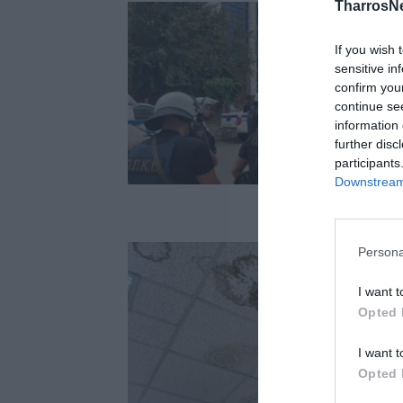
TharrosN
If you wish 
sensitive in
confirm you
continue se
information 
further disc
participants
Downstream 
Persona
I want t
Opted 
I want t
Opted 