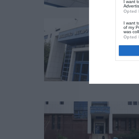
I want 
Advertis
Opted 
I want t
of my P
was col
Opted 