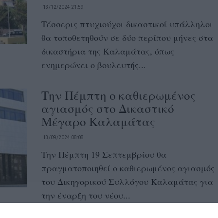
13/12/2024 21:59
Τέσσερις πτυχιούχοι δικαστικοί υπάλληλοι
θα τοποθετηθούν σε δύο περίπου μήνες στα
δικαστήρια της Καλαμάτας, όπως
ενημερώνει ο βουλευτής...
Την Πέμπτη ο καθιερωμένος
αγιασμός στο Δικαστικό
Μέγαρο Καλαμάτας
13/09/2024 08:08
Την Πέμπτη 19 Σεπτεμβρίου θα
πραγματοποιηθεί ο καθιερωμένος αγιασμός
του Δικηγορικού Συλλόγου Καλαμάτας για
την έναρξη του νέου...