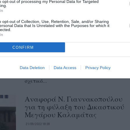
to opt-out of processing my Personal Data for Targeted
ing.
In
Αυξήθηκαν σε δύο οι
o opt-out of Collection, Use, Retention, Sale, and/or Sharing
ersonal Data that Is Unrelated with the Purposes for which it
αντιεισαγγελείς Εφετών στην
lected.
Καλαμάτα
In
21/10/2022 11:00
CONFIRM
Σε δύο αυξάνεται ο αριθμός των οργανικών
θέσεων των αντεισαγγελέων Εφετών στην
Data Deletion
Data Access
Privacy Policy
Καλαμάτα και προχθές δημοσιεύθηκε το
σχετικό...
Αναφορά Ν. Γιαννακοπούλου
για τη φύλαξη του Δικαστικού
Μεγάρου Καλαμάτας
21/09/2022 18:28