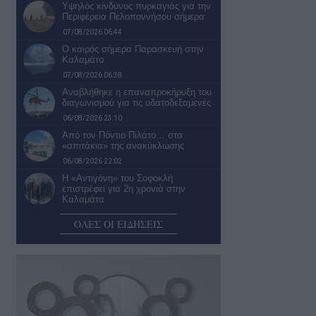
Υψηλός κίνδυνος πυρκαγιάς για την
Περιφέρεια Πελοποννήσου σήμερα
07/08/2026 06:44
Ο καιρός σήμερα Παρασκευή στην
Καλαμάτα
07/08/2026 06:38
Αναβλήθηκε η επαναπροκήρυξη του
διαγωνισμού για τις υδατοδεξαμενές
06/08/2026 23:10
Από τον Πόντιο Πιλάτο… στα
«σπιτάκια» της ανακύκλωσης
06/08/2026 22:02
Η «Αντιγόνη» του Σοφοκλή
επιστρέφει για 2η χρονιά στην
Καλαμάτα
06/08/2026 21:28
ΟΛΕΣ ΟΙ ΕΙΔΗΣΕΙΣ
Ανοίγει ο δρόμος για τον Βιολογικό
Καθαρισμό Πεταλιδίου
06/08/2026 20:58
Ενεργοποιείται χρηματοδοτικό
εργαλείο 9 εκατ. ευρώ για
αναβάθμιση του οδικού…
06/08/2026 20:30