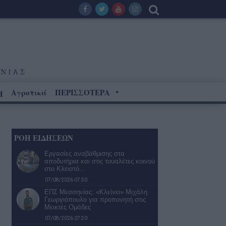
Αγροτικά
ΠΕΡΙΣΣΟΤΕΡΑ
Η
ΡΟΗ ΕΙΔΗΣΕΩΝ
Εργασίες αναβάθμισης στα
αποδυτήρια και στις τουαλέτες κοινού
στο Κλειστό…
07/08/2026 07:50
ΕΠΣ Μεσσηνίας: «Κλείνει» Μιχάλη
Γεωργιόπουλο για προπονητή στις
Μεικτές Ομάδες
07/08/2026 07:30