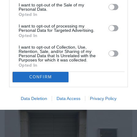
I want to opt-out of the Sale of my
Personal Data.
Opted In
I want to opt-out of processing my
Personal Data for Targeted Advertising.
Ανοίγει αρχές Ιουλίου η Πινακοθήκη
Opted In
«Α. Τάσσος» στην Καλαμάτα
I want to opt-out of Collection, Use,
Retention, Sale, and/or Sharing of my
Personal Data that Is Unrelated with the
20/06/2024 17:04
Purposes for which it was collected.
Opted In
Όπως διαβεβαίωσε ο πρόεδρος της «Φάρις»,
Σωτήρης Κριτσωτάκης Το άνοιγμα της Πινακοθήκης
CONFIRM
«Α. Τάσσος», έπειτα από περίπου δύο...
Data Deletion
Data Access
Privacy Policy