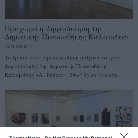
Προχωρά η ψηφιοποίηση της
Δημοτικής Πινακοθήκης Καλαμάτας
05/08/2025 10:10
Το δρόμο προς την υλοποίηση παίρνει το έργο
ψηφιοποίησης της Δημοτικής Πινακοθήκης
Καλαμάτας «Α. Τάσσος», όπως έγινε γνωστό...