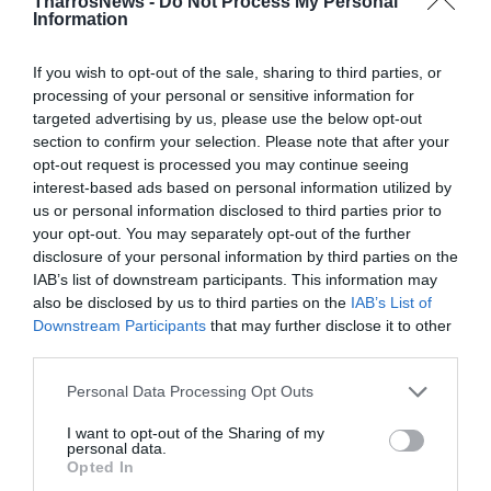
TharrosNews -
Do Not Process My Personal
Information
If you wish to opt-out of the sale, sharing to third parties, or
processing of your personal or sensitive information for
Επαναλειτουργία πινακοθήκης Α.
targeted advertising by us, please use the below opt-out
Τάσσος
section to confirm your selection. Please note that after your
opt-out request is processed you may continue seeing
10/04/2025 17:24
interest-based ads based on personal information utilized by
us or personal information disclosed to third parties prior to
Το άνοιγμα εκ νέου της Πινακοθήκης Α. Τάσσος στο
your opt-out. You may separately opt-out of the further
Ιστορικό Κέντρο πρόσθεσε μια νέα πρόταση στην
disclosure of your personal information by third parties on the
πολιτιστική ατζέντα...
IAB’s list of downstream participants. This information may
also be disclosed by us to third parties on the
IAB’s List of
Downstream Participants
that may further disclose it to other
third parties.
Personal Data Processing Opt Outs
I want to opt-out of the Sharing of my
personal data.
Opted In