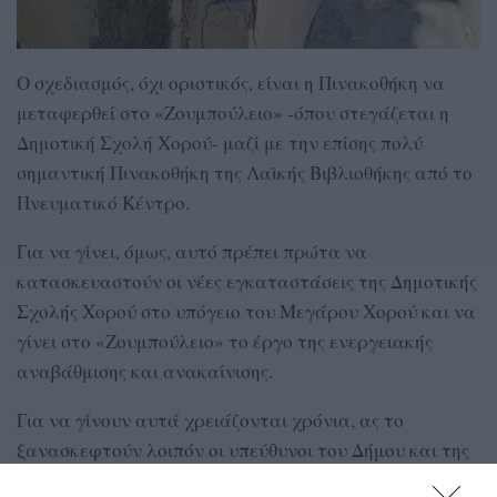
Ο σχεδιασμός, όχι οριστικός, είναι η Πινακοθήκη να
μεταφερθεί στο «Ζουμπούλειο» -όπου στεγάζεται η
Δημοτική Σχολή Χορού- μαζί με την επίσης πολύ
σημαντική Πινακοθήκη της Λαϊκής Βιβλιοθήκης από το
Πνευματικό Κέντρο.
Για να γίνει, όμως, αυτό πρέπει πρώτα να
κατασκευαστούν οι νέες εγκαταστάσεις της Δημοτικής
Σχολής Χορού στο υπόγειο του Μεγάρου Χορού και να
γίνει στο «Ζουμπούλειο» το έργο της ενεργειακής
αναβάθμισης και ανακαίνισης.
Για να γίνουν αυτά χρειάζονται χρόνια, ας το
ξανασκεφτούν λοιπόν οι υπεύθυνοι του Δήμου και της
«Φάρις» που ενδιαφέρονται πραγματικά για τον