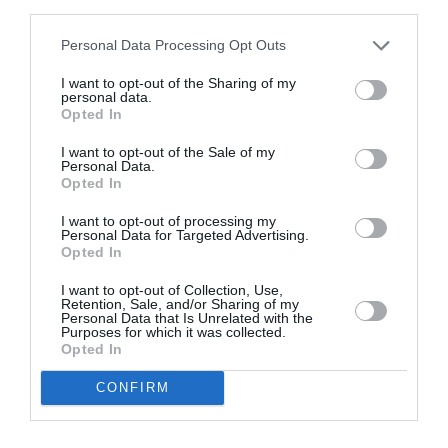
third parties.
Personal Data Processing Opt Outs
I want to opt-out of the Sharing of my
personal data.
Opted In
I want to opt-out of the Sale of my
Personal Data.
Opted In
I want to opt-out of processing my
Personal Data for Targeted Advertising.
Opted In
Δήμος Μεσσήνης: Πρωτοβουλίες
I want to opt-out of Collection, Use,
Retention, Sale, and/or Sharing of my
αξιοποίησης του αεροδρομίου της
Personal Data that Is Unrelated with the
Purposes for which it was collected.
Τριόδου
Opted In
24/04/2026 17:00
CONFIRM
Συνάντηση για την αξιοποίηση του αεροδρομίου
της Τριόδου είχε ο δήμαρχος Μεσσήνης, Γιώργος