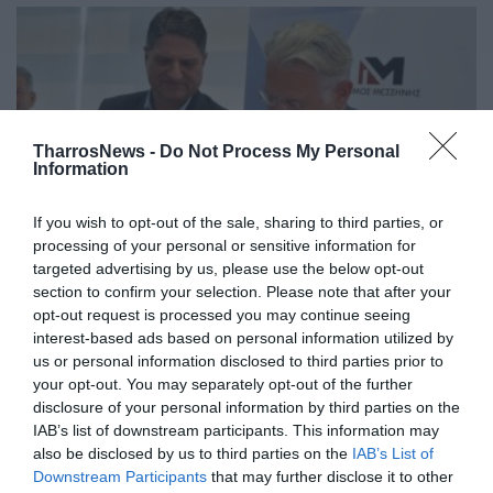
TharrosNews -
Do Not Process My Personal
Information
If you wish to opt-out of the sale, sharing to third parties, or
processing of your personal or sensitive information for
targeted advertising by us, please use the below opt-out
Έργα και πρωτοβουλίες της
section to confirm your selection. Please note that after your
opt-out request is processed you may continue seeing
Περιφέρειας στον Δήμο Μεσσήνης
interest-based ads based on personal information utilized by
us or personal information disclosed to third parties prior to
28/04/2026 22:02
your opt-out. You may separately opt-out of the further
Υπογραφές για την αναβάθμιση του γηπέδου
disclosure of your personal information by third parties on the
Πεταλιδίου Την προγραμματική σύμβαση για την
IAB’s list of downstream participants. This information may
also be disclosed by us to third parties on the
IAB’s List of
αναβάθμιση του γηπέδου του Πεταλιδίου, με...
Downstream Participants
that may further disclose it to other