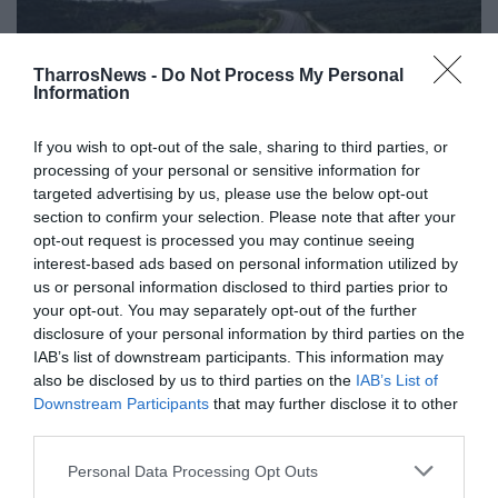
TharrosNews -
Do Not Process My Personal
Information
If you wish to opt-out of the sale, sharing to third parties, or
processing of your personal or sensitive information for
targeted advertising by us, please use the below opt-out
Υπογράφεται σήμερα το
section to confirm your selection. Please note that after your
opt-out request is processed you may continue seeing
Καλαμάτα-Πύλος-Μεθώνη
interest-based ads based on personal information utilized by
us or personal information disclosed to third parties prior to
21/04/2023 08:53
your opt-out. You may separately opt-out of the further
Τέλος στην αναμονή για το πρώτο οδικό έργο-ΣΔΙΤ
disclosure of your personal information by third parties on the
της χώρας Η σημερινή επίσκεψη του
IAB’s list of downstream participants. This information may
also be disclosed by us to third parties on the
IAB’s List of
πρωθυπουργού Κυριάκου Μητσοτάκη στην...
Downstream Participants
that may further disclose it to other
third parties.
Personal Data Processing Opt Outs