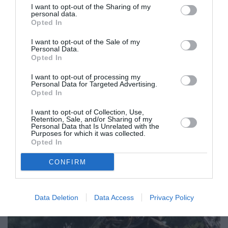
I want to opt-out of the Sharing of my
personal data.
Opted In
I want to opt-out of the Sale of my
Personal Data.
Opted In
I want to opt-out of processing my
Personal Data for Targeted Advertising.
Opted In
Από τις 22 Μαρτίου η σταδιακή
I want to opt-out of Collection, Use,
επανεκκίνηση του σιδηρόδρομου
Retention, Sale, and/or Sharing of my
Personal Data that Is Unrelated with the
Purposes for which it was collected.
14/03/2023 19:04
Opted In
Στις ράγες μπαίνει και πάλι ο σιδηρόδρομος από
CONFIRM
τις 22 Μαρτίου με ενισχυμένες εγγυήσεις
ασφάλειας, όπως την υποχρεωτική...
Data Deletion
Data Access
Privacy Policy