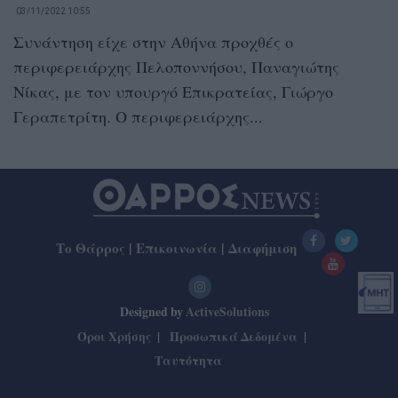
03/11/2022 10:55
Συνάντηση είχε στην Αθήνα προχθές ο
περιφερειάρχης Πελοποννήσου, Παναγιώτης
Νίκας, με τον υπουργό Επικρατείας, Γιώργο
Γεραπετρίτη. Ο περιφερειάρχης...
Το Θάρρος
|
Επικοινωνία
|
Διαφήμιση
Designed by
ActiveSolutions
Όροι Χρήσης
Προσωπικά Δεδομένα
Ταυτότητα