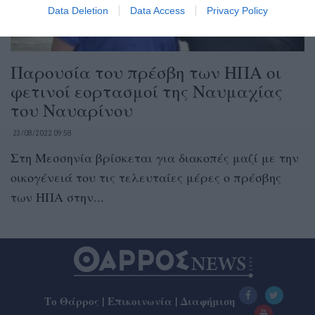
Data Deletion
Data Access
Privacy Policy
Παρουσία του πρέσβη των ΗΠΑ οι
φετινοί εορτασμοί της Ναυμαχίας
του Ναυαρίνου
23/08/2022 09:58
Στη Μεσσηνία βρίσκεται για διακοπές μαζί με την
οικογένειά του τις τελευταίες μέρες ο πρέσβης
των ΗΠΑ στην...
Το Θάρρος
|
Επικοινωνία
|
Διαφήμιση