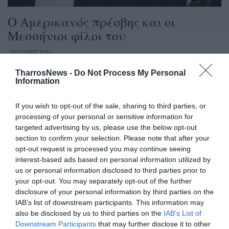
Ο Αμερικανός πρέσβης και οι
Μεσσήνιοι φίλοι του
12/12/2022 15:57
‘Ενας άλλος που ενθουσιάστηκε από την εκδήλωση
TharrosNews -
Do Not Process My Personal
Information
στο Παλλάς ήταν ο Αμερικανός πρεσβευτής
Τζορτζ Τσούνης. Κάθισε στην πρώτη...
If you wish to opt-out of the sale, sharing to third parties, or
processing of your personal or sensitive information for
targeted advertising by us, please use the below opt-out
section to confirm your selection. Please note that after your
opt-out request is processed you may continue seeing
interest-based ads based on personal information utilized by
us or personal information disclosed to third parties prior to
your opt-out. You may separately opt-out of the further
disclosure of your personal information by third parties on the
IAB’s list of downstream participants. This information may
also be disclosed by us to third parties on the
IAB’s List of
Downstream Participants
that may further disclose it to other