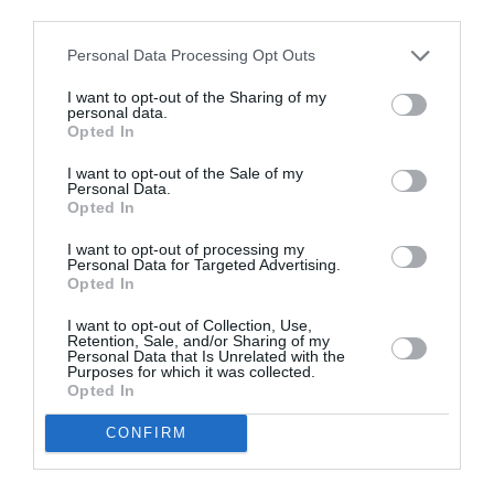
third parties.
Personal Data Processing Opt Outs
Γιώργος Τσούνης: Αναδυόμενος
ενεργειακός κόμβος η Ελλάδα
I want to opt-out of the Sharing of my
personal data.
Opted In
10/09/2022 12:01
Αναδυόμενο ενεργειακό κόμβο χαρακτήρισε την
I want to opt-out of the Sale of my
Personal Data.
Ελλάδα ο Αμερικανός πρέσβης Τζορτζ Τσούνης,
Opted In
μιλώντας στο περιθώριο του 6ου SOUTHEAST
I want to opt-out of processing my
EUROPE...
Personal Data for Targeted Advertising.
Opted In
I want to opt-out of Collection, Use,
Retention, Sale, and/or Sharing of my
Personal Data that Is Unrelated with the
Purposes for which it was collected.
Opted In
CONFIRM