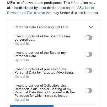
IAB’s list of downstream participants. This information may
Μεσσηνίας προκρίθηκε ο Μιλτιάδης Πύργου
also be disclosed by us to third parties on the
IAB’s List of
Τριφυλίας μετά την νίκη του με το...
Downstream Participants
that may further disclose it to other
third parties.
Personal Data Processing Opt Outs
I want to opt-out of the Sharing of my
personal data.
Opted In
I want to opt-out of the Sale of my
Personal Data.
Opted In
I want to opt-out of processing my
Personal Data for Targeted Advertising.
Opted In
I want to opt-out of Collection, Use,
Στον τελικό για τρίτη σερί σεζόν ο
Retention, Sale, and/or Sharing of my
Personal Data that Is Unrelated with the
Πανθουριακός με νέα νίκη 4-1 τον
Purposes for which it was collected.
Τέλο Άγρα
Opted In