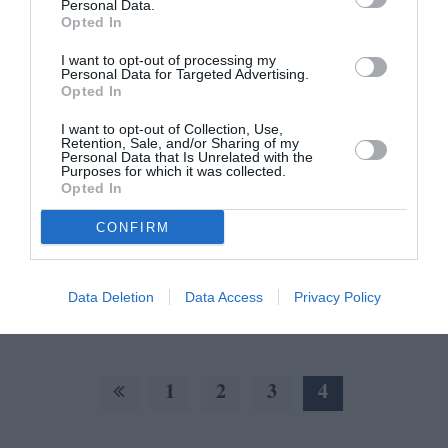
Personal Data.
Opted In
I want to opt-out of processing my
Personal Data for Targeted Advertising.
Παράταση έως τέλος του 2020 για τη
Opted In
διόρθωση των αρχικών
I want to opt-out of Collection, Use,
κτηματολογικών εγγράφων στο
Retention, Sale, and/or Sharing of my
Personal Data that Is Unrelated with the
Κτηματολογικό Γραφείο της
Purposes for which it was collected.
Καλαμάτας
Opted In
CONFIRM
13/08/2019 19:32
Παράταση έως τις 31 Δεκεμβρίου του 2020 δόθηκε
για τη διόρθωση των αρχικών κτηματολογικών
Data Deletion
Data Access
Privacy Policy
εγγράφων στο Κτηματολογικό Γραφείο...
1
2
3
4