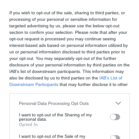
Κτηματολόγιο: Στον αέρα η
If you wish to opt-out of the sale, sharing to third parties, or
περιουσία χιλιάδων πολιτών στη
processing of your personal or sensitive information for
targeted advertising by us, please use the below opt-out
Μεσσηνία
section to confirm your selection. Please note that after your
opt-out request is processed you may continue seeing
27/08/2019 18:42
interest-based ads based on personal information utilized by
Οι δηλώσεις δικαιωμάτων για το πρόγραμμα του
us or personal information disclosed to third parties prior to
your opt-out. You may separately opt-out of the further
Κτηματολόγιου στη Μεσσηνία ολοκληρώθηκαν,
disclosure of your personal information by third parties on the
τυπικά, χθες, και ένας…Θεός, πλέον, μπορεί να...
IAB’s list of downstream participants. This information may
also be disclosed by us to third parties on the
IAB’s List of
Downstream Participants
that may further disclose it to other
third parties.
Personal Data Processing Opt Outs
I want to opt-out of the Sharing of my
personal data.
Opted In
I want to opt-out of the Sale of my