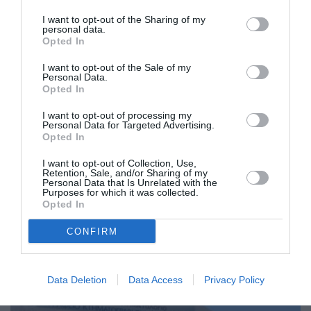
I want to opt-out of the Sharing of my
personal data.
Opted In
I want to opt-out of the Sale of my
Personal Data.
Opted In
I want to opt-out of processing my
Personal Data for Targeted Advertising.
Σφυρίζει και λήγει την Παρασκευή η
Opted In
κτηματογράφηση για τη Μεσσηνία
I want to opt-out of Collection, Use,
Retention, Sale, and/or Sharing of my
Personal Data that Is Unrelated with the
25/11/2019 07:40
Purposes for which it was collected.
Opted In
Τέσσερις ημέρες και μόνο αυτές απέμειναν πλέον
για να εκπνεύσει η προθεσμία και να σταματήσει
CONFIRM
το Γραφείο Κτηματογράφησης...
Data Deletion
Data Access
Privacy Policy