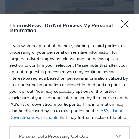
TharrosNews -
Do Not Process My Personal
Information
If you wish to opt-out of the sale, sharing to third parties, or
processing of your personal or sensitive information for
Κλείνει σήμερα η Κτηματογράφηση
targeted advertising by us, please use the below opt-out
για τη Μεσσηνία
section to confirm your selection. Please note that after your
opt-out request is processed you may continue seeing
29/11/2019 08:34
interest-based ads based on personal information utilized by
us or personal information disclosed to third parties prior to
Λήγει σήμερα η προθεσμία κατάθεσης δηλώσεων
your opt-out. You may separately opt-out of the further
για τις ιδιοκτησίες πολιτών και φορέων της
disclosure of your personal information by third parties on the
Μεσσηνίας στο Γραφείο Κτηματογράφησης της...
IAB’s list of downstream participants. This information may
also be disclosed by us to third parties on the
IAB’s List of
Downstream Participants
that may further disclose it to other
third parties.
Personal Data Processing Opt Outs