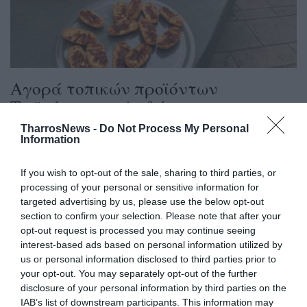
Αγορά τοπικών προϊόντων
Ταϋγέτου στο Λαδά
TharrosNews -
Do Not Process My Personal
27/09/2023 21:20
Information
Την Κυριακή 1 Οκτωβρίου Αγορά αγροτικών
προϊόντων από τον Ταΰγετο θα πραγματοποιηθεί
If you wish to opt-out of the sale, sharing to third parties, or
processing of your personal or sensitive information for
στην Κοινότητα Λαδά την Κυριακή 1η...
targeted advertising by us, please use the below opt-out
section to confirm your selection. Please note that after your
opt-out request is processed you may continue seeing
interest-based ads based on personal information utilized by
us or personal information disclosed to third parties prior to
your opt-out. You may separately opt-out of the further
disclosure of your personal information by third parties on the
IAB’s list of downstream participants. This information may