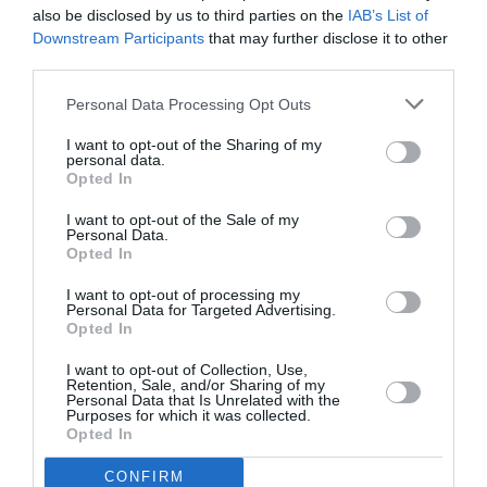
also be disclosed by us to third parties on the
IAB’s List of
Downstream Participants
that may further disclose it to other
third parties.
Personal Data Processing Opt Outs
I want to opt-out of the Sharing of my
Επιτυχημένη η αγορά τοπικών
personal data.
προϊόντων Ταϋγέτου στο Λαδά
Opted In
I want to opt-out of the Sale of my
18/10/2022 09:26
Personal Data.
Opted In
Εκατοντάδες φίλοι του Ταϋγέτου επισκέφθηκαν
την Κοινότητα Λαδά προχθές το πρωί, όπου
I want to opt-out of processing my
Personal Data for Targeted Advertising.
ψώνισαν τοπικά προϊόντα του χωριού και...
Opted In
I want to opt-out of Collection, Use,
Retention, Sale, and/or Sharing of my
Personal Data that Is Unrelated with the
Purposes for which it was collected.
Opted In
CONFIRM