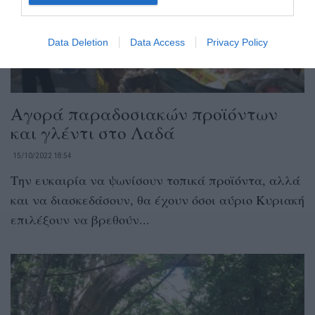
Data Deletion
Data Access
Privacy Policy
Αγορά παραδοσιακών προϊόντων
και γλέντι στο Λαδά
15/10/2022 18:54
Την ευκαιρία να ψωνίσουν τοπικά προϊόντα, αλλά
και να διασκεδάσουν, θα έχουν όσοι αύριο Κυριακή
επιλέξουν να βρεθούν...