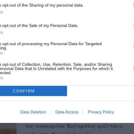
νοσοκομείων σε Καλαμάτα
o opt-out of the Sharing of my personal data.
Νίκος Πεφάνης και Κυπαρισσία
In
Δημητρούλα Καλομοίρη
o opt-out of the Sale of my Personal Data.
05/08/2025 10:53
In
Διοικήτρια στο Νοσοκομείο της Τρίπολης η
to opt-out of processing my Personal Data for Targeted
Εύη Παπαγεωργίου Αναρτήθηκαν χθες στη
ing.
«Διαύγεια» οι αποφάσεις του υπουργού και
In
του...
o opt-out of Collection, Use, Retention, Sale, and/or Sharing
ersonal Data that Is Unrelated with the Purposes for which it
lected.
In
Νέος διοικητής του νοσοκομείου
Καλαμάτας ο Νίκος Πεφάνης
CONFIRM
04/08/2025 10:23
Σύμφωνα με απόφαση του υπουργού
Data Deletion
Data Access
Privacy Policy
Υγείας, Άδωνι Γεωργιάδη, νέος διοικητής
του νοσοκομείου Καλαμάτας ορίζεται ο