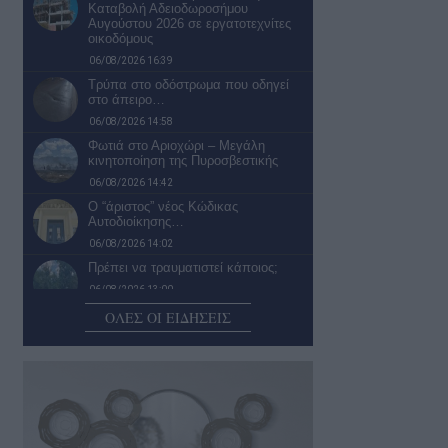
Καταβολή Αδειοδωροσήμου
Αυγούστου 2026 σε εργατοτεχνίτες
οικοδόμους
06/08/2026 16:39
Τρύπα στο οδόστρωμα που οδηγεί
στο άπειρο…
06/08/2026 14:58
Φωτιά στο Αριοχώρι – Μεγάλη
κινητοποίηση της Πυροσβεστικής
06/08/2026 14:42
Ο “άριστος” νέος Κώδικας
Αυτοδιοίκησης…
06/08/2026 14:02
Πρέπει να τραυματιστεί κάποιος;
06/08/2026 13:00
ΟΛΕΣ ΟΙ ΕΙΔΗΣΕΙΣ
Παρεμβάσεις και έργα σε πληγείσες
περιοχές της Μεσσηνίας
06/08/2026 12:01
Έρχεται το «Kalamata Pamisos River
Action» στον Άρι
06/08/2026 11:01