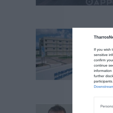
TharrosN
If you wish 
sensitive in
confirm you
continue se
information 
further disc
participants
Downstream 
Persona