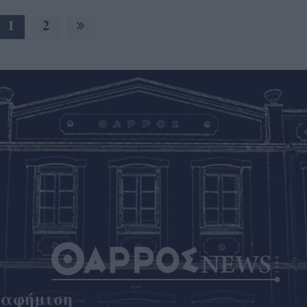
1
2
ιαφήμιση