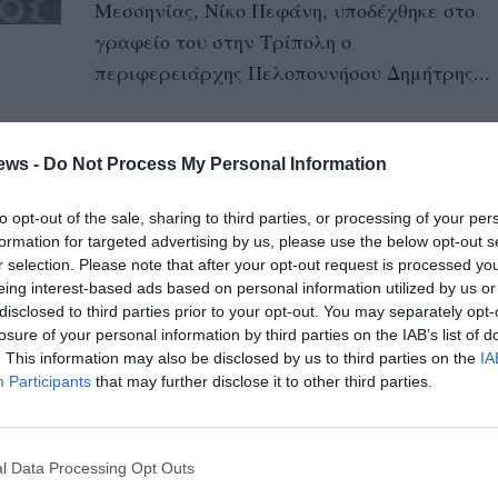
Μεσσηνίας, Νίκο Πεφάνη, υποδέχθηκε στο
γραφείο του στην Τρίπολη ο
περιφερειάρχης Πελοποννήσου Δημήτρης...
Ν. Πεφάνης: «Βασικά
χαρακτηριστικά η συνεργασία,
ews -
Do Not Process My Personal Information
ο διάλογος, η διαφάνεια και η
to opt-out of the sale, sharing to third parties, or processing of your per
λογοδοσία»
formation for targeted advertising by us, please use the below opt-out s
r selection. Please note that after your opt-out request is processed y
07/08/2025 06:17
eing interest-based ads based on personal information utilized by us or
Ανέλαβε καθήκοντα ο νέος διοικητής του
disclosed to third parties prior to your opt-out. You may separately opt-
νοσοκομείου Καλαμάτας Τα καθήκοντά του
losure of your personal information by third parties on the IAB’s list of
. This information may also be disclosed by us to third parties on the
IA
ανέλαβε επίσημα ο νέος διοικητής του
Participants
that may further disclose it to other third parties.
Γενικού...
Ανέλαβαν οι νέοι διοικητές
l Data Processing Opt Outs