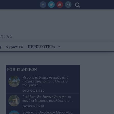
Αγροτικά
ΠΕΡΙΣΣΟΤΕΡΑ
Η
ΡΟΗ ΕΙΔΗΣΕΩΝ
Μεσσηνία: Χωρίς νεκρούς από
τροχαία ατυχήματα, αλλά με 8
τραυματίες…
06/08/2026 17:30
Γ.Φάβας: Θα ξανανοίξουν για το
κοινό οι δημόσιες τουαλέτες στο…
06/08/2026 17:01
Συνδικάτο Οικοδόμων Μεσσηνίας: