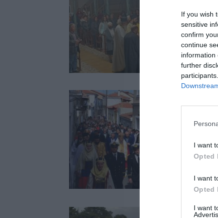
If you wish 
sensitive in
confirm you
continue se
information 
further disc
participants
Downstream 
Persona
I want t
Opted 
I want t
Opted 
I want 
Advertis