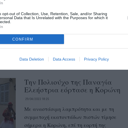
Καλοκαίρι» στην Ελεήστρια
In
Κορώνης
o opt-out of Collection, Use, Retention, Sale, and/or Sharing
ersonal Data that Is Unrelated with the Purposes for which it
lected.
21/07/2022 15:00
In
«Ελληνοαυστριακό Μουσικό Καλοκαίρι»
από το Μουσικό Πανεπιστήμιο Mozarteum
CONFIRM
Salzburg και 17μελή ορχήστρα, με
καλλιτεχνικό διευθυντή τοn Christos
Data Deletion
Data Access
Privacy Policy
Kanettis,...
Την Πολιούχο της Παναγία
Ελεήστρια εόρτασε η Κορώνη
29/04/2022 18:25
Με αναστάσιμη λαμπρότητα και με τη
συμμετοχή εκατον­τάδων πιστών τίμησε
σήμερα η Κορώνη, επί τη εορτή της