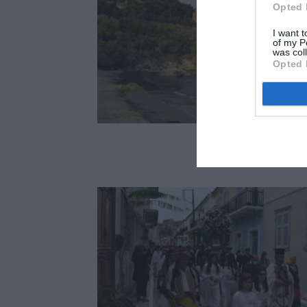
Opted 
I want t
of my P
was col
Opted 