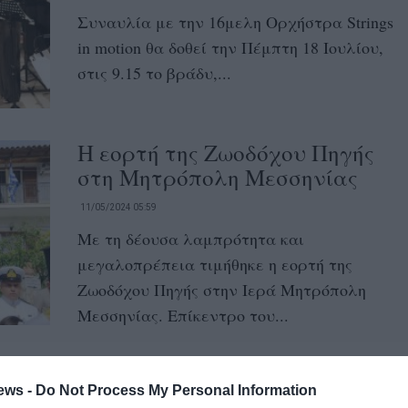
Συναυλία με την 16μελη Ορχήστρα Strings
in motion θα δοθεί την Πέμπτη 18 Ιουλίου,
στις 9.15 το βράδυ,...
Η εορτή της Ζωοδόχου Πηγής
στη Μητρόπολη Μεσσηνίας
11/05/2024 05:59
Με τη δέουσα λαμπρότητα και
μεγαλοπρέπεια τιμήθηκε η εορτή της
Ζωοδόχου Πηγής στην Ιερά Μητρόπολη
Μεσσηνίας. Επίκεντρο του...
Οι Β’ Χαιρετισμοί στην Κορώνη
ews -
Do Not Process My Personal Information
30/03/2024 07:05