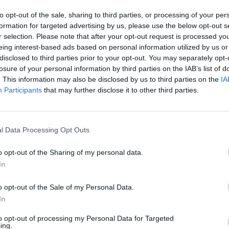
Στην αρχόντισσα της Μεσογείου, την
to opt-out of the sale, sharing to third parties, or processing of your per
formation for targeted advertising by us, please use the below opt-out s
άλλοτε πύλη της Γαληνοτάτης Βενετίας και
r selection. Please note that after your opt-out request is processed y
στο Ιερό Προσκύνημα της Παναγίας της
eing interest-based ads based on personal information utilized by us or
Ελεήστριας,...
disclosed to third parties prior to your opt-out. You may separately opt-
losure of your personal information by third parties on the IAB’s list of
. This information may also be disclosed by us to third parties on the
IA
Participants
that may further disclose it to other third parties.
Λαμπρός ο εορτασμός της
Παναγίας Ελεήστριας στην
Κορώνη
l Data Processing Opt Outs
21/04/2023 19:34
o opt-out of the Sharing of my personal data.
Με λαμπρότητα και σε κλίμα αναστάσιμης
In
χαράς εορτάσθηκε σήμερα, επί τη εορτή της
o opt-out of the Sale of my Personal Data.
Ζωοδόχου Πηγής, η Πολιούχος και...
In
to opt-out of processing my Personal Data for Targeted
«Ελληνοαυστριακό Μουσικό
ing.