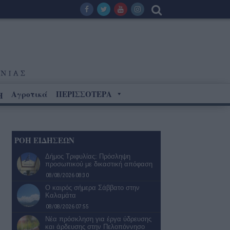
Αγροτικά
ΠΕΡΙΣΣΟΤΕΡΑ
Η
ΡΟΗ ΕΙΔΗΣΕΩΝ
Δήμος Τριφυλίας: Πρόσληψη
προσωπικού με δικαστική απόφαση
08/08/2026 08:30
Ο καιρός σήμερα Σάββατο στην
Καλαμάτα
08/08/2026 07:55
Νέα πρόσκληση για έργα ύδρευσης
και άρδευσης στην Πελοπόννησο