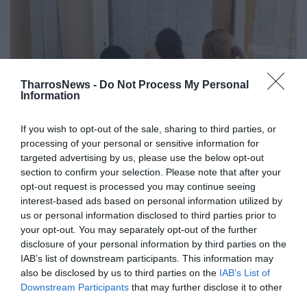
TharrosNews -
Do Not Process My Personal
Information
If you wish to opt-out of the sale, sharing to third parties, or
Πανελλαδικές 2024: Αύριο
processing of your personal or sensitive information for
targeted advertising by us, please use the below opt-out
ανακοινώνονται οι βαθμολογίες
section to confirm your selection. Please note that after your
opt-out request is processed you may continue seeing
27/06/2024 12:11
interest-based ads based on personal information utilized by
Το Υπουργείο Παιδείας, Θρησκευμάτων και
us or personal information disclosed to third parties prior to
Αθλητισμού ανακοίνωσε ότι αύριο, Παρασκευή 28
your opt-out. You may separately opt-out of the further
disclosure of your personal information by third parties on the
Ιουνίου 2024, μετά τις 13:00 θα ανακοινωθούν...
IAB’s list of downstream participants. This information may
also be disclosed by us to third parties on the
IAB’s List of
Downstream Participants
that may further disclose it to other
third parties.