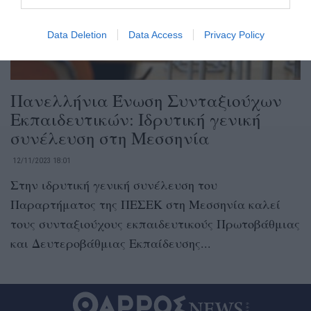
Data Deletion
Data Access
Privacy Policy
Πανελλήνια Ένωση Συνταξιούχων
Εκπαιδευτικών: Ιδρυτική γενική
συνέλευση στη Μεσσηνία
12/11/2023 18:01
Στην ιδρυτική γενική συνέλευση του
Παραρτήματος της ΠΕΣΕΚ στη Μεσσηνία καλεί
τους συνταξιούχους εκπαιδευτικούς Πρωτοβάθμιας
και Δευτεροβάθμιας Εκπαίδευσης...