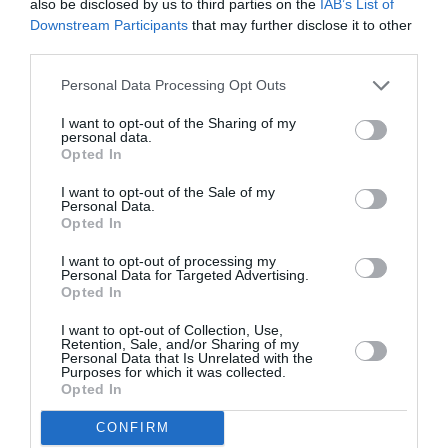
also be disclosed by us to third parties on the
IAB’s List of
Downstream Participants
that may further disclose it to other
third parties.
Personal Data Processing Opt Outs
Περίπατος στην ιστορία των
σχολείων της Καλαμάτας
I want to opt-out of the Sharing of my
personal data.
Opted In
18/04/2026 15:50
Το Παράρτημα Μεσσηνίας της Πανελλήνιας
I want to opt-out of the Sale of my
Personal Data.
Ένωσης Συνταξιούχων Εκπαιδευτικών οργανώνει
Opted In
έναν περίπατο στην ιστορία των σχολείων,
I want to opt-out of processing my
Personal Data for Targeted Advertising.
εντοπίζοντας «εκπαιδευτικά τοπόσημα»...
Opted In
I want to opt-out of Collection, Use,
Retention, Sale, and/or Sharing of my
Personal Data that Is Unrelated with the
Purposes for which it was collected.
Opted In
CONFIRM