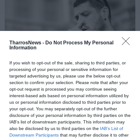
TharrosNews -
Do Not Process My Personal
Information
If you wish to opt-out of the sale, sharing to third parties, or
processing of your personal or sensitive information for
Καλαμάτα: Συγκέντρωση για τη
targeted advertising by us, please use the below opt-out
δολοφονία του Παύλου Φύσσα με
section to confirm your selection. Please note that after your
opt-out request is processed you may continue seeing
εργατικές διεκδικήσεις
interest-based ads based on personal information utilized by
us or personal information disclosed to third parties prior to
08/09/2023 14:17
your opt-out. You may separately opt-out of the further
Στις 18 Σεπτεμβρίου στην κεντρική πλατεία της
disclosure of your personal information by third parties on the
Καλαμάτας Να δώσουν τα σωματεία της
IAB’s list of downstream participants. This information may
also be disclosed by us to third parties on the
IAB’s List of
Καλαμάτας την πρώτη τους αγωνιστική...
Downstream Participants
that may further disclose it to other