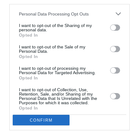
third parties.
Personal Data Processing Opt Outs
I want to opt-out of the Sharing of my
personal data.
Opted In
I want to opt-out of the Sale of my
Personal Data.
Opted In
I want to opt-out of processing my
Personal Data for Targeted Advertising.
Opted In
Συγκέντρωση στην Καλαμάτα για
I want to opt-out of Collection, Use,
Retention, Sale, and/or Sharing of my
τα 10 χρόνια από τη δολοφονία του
Personal Data that Is Unrelated with the
Παύλου Φύσσα
Purposes for which it was collected.
Opted In
06/09/2023 14:00
CONFIRM
Συγκέντρωση - κάλεσμα των σωματείων για τη
Δευτέρα 18 Σεπτεμβρίου, στις 7.00 το απόγευμα,