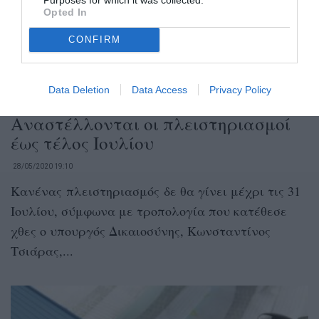
Opted In
CONFIRM
Data Deletion
Data Access
Privacy Policy
Αναστέλλονται οι πλειστηριασμοί
έως τέλος Ιουλίου
28/05/2020 19:10
Κανένας πλειστηριασμός δε θα γίνει μέχρι τις 31
Ιουλίου, σύμφωνα με τροπολογία που κατέθεσε
χθες ο υπουργός Δικαιοσύνης, Κωνσταντίνος
Τσιάρας,...