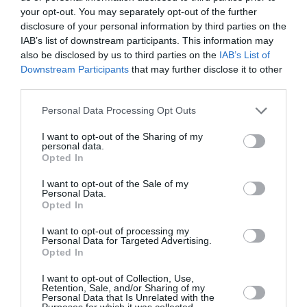
your opt-out. You may separately opt-out of the further
disclosure of your personal information by third parties on the
IAB’s list of downstream participants. This information may
also be disclosed by us to third parties on the
IAB’s List of
Downstream Participants
that may further disclose it to other
Σανίδα σωτηρίας με νέα προσωρινά
third parties.
μέτρα αναζητά η Ένωση Μεσσηνίας
Personal Data Processing Opt Outs
10/06/2020 10:19
I want to opt-out of the Sharing of my
personal data.
Την αναστολή οποιουδήποτε μέτρου αναγκαστικής
Opted In
εκτέλεσης εναντίον της (κατασχέσεις,
I want to opt-out of the Sale of my
πλειστηριασμοί κ.λπ.) ζητά η Ένωση Μεσσηνίας
Personal Data.
Opted In
(πρώην ΕΑΣ) με...
I want to opt-out of processing my
Personal Data for Targeted Advertising.
Opted In
I want to opt-out of Collection, Use,
Retention, Sale, and/or Sharing of my
Personal Data that Is Unrelated with the
Purposes for which it was collected.