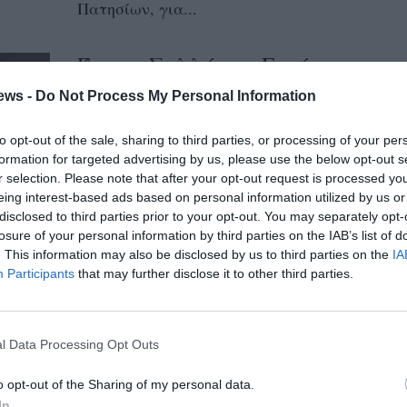
Πατησίων, για...
Ένωση Συλλόγων Γονέων
Καλαμάτας: Δύο προβολές για
ews -
Do Not Process My Personal Information
την επέτειο του Πολυτεχνείου
to opt-out of the sale, sharing to third parties, or processing of your per
15/11/2025 15:00
formation for targeted advertising by us, please use the below opt-out s
Την επέτειο του Πολυτεχνείου θα τιμήσει η
r selection. Please note that after your opt-out request is processed y
eing interest-based ads based on personal information utilized by us or
Ένωση Συλλόγων Γονέων Καλαμάτας με
disclosed to third parties prior to your opt-out. You may separately opt-
δύο πολύ ενδιαφέρουσες προβολές στο
losure of your personal information by third parties on the IAB’s list of
φιλόξενο...
. This information may also be disclosed by us to third parties on the
IA
Participants
that may further disclose it to other third parties.
Νέα Αριστερά Μεσσηνίας:
Aγώνας για ψωμί και
l Data Processing Opt Outs
Δικαιοσύνη! Το Πολυτεχνείο
ζει!
o opt-out of the Sharing of my personal data.
In