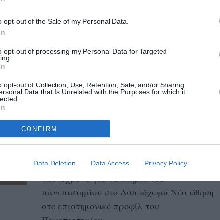
15/11/2025 13:55
52 χρόνια έχουν περάσει από την εξέγερση
o opt-out of the Sale of my Personal Data.
του Εθνικού Μετσόβιου Πολυτεχνείου, σε
In
μία από τις κορυφαίες πράξεις
to opt-out of processing my Personal Data for Targeted
ing.
αντίστασης...
In
o opt-out of Collection, Use, Retention, Sale, and/or Sharing
Πανεπιστήμιο Πελοποννήσου:
ersonal Data that Is Unrelated with the Purposes for which it
lected.
Πρόταση της συγκλήτου για
In
δημιουργία Πολυτεχνικής
Σχολής
CONFIRM
26/02/2025 17:11
Ενεργειακή αναβάθμιση δρομολογείται
Data Deletion
Data Access
Privacy Policy
ταυτόχρονα για τα κτήρια του
πανεπιστημίου στο Ασπρόχωμα Νέα ώθηση
στο επιστημονικό προφίλ του
Πανεπιστημίου...