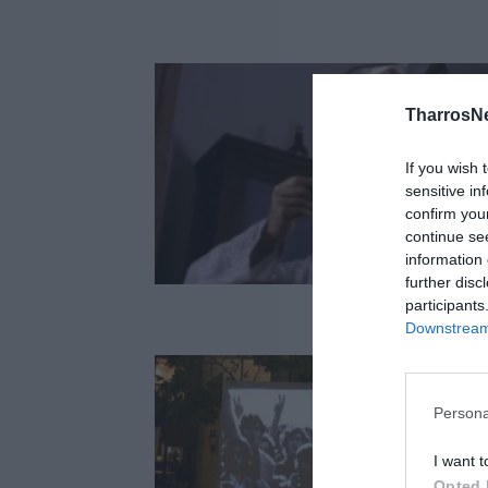
TharrosN
If you wish 
sensitive in
confirm you
continue se
information 
further disc
participants
Downstream 
Persona
I want t
Opted 