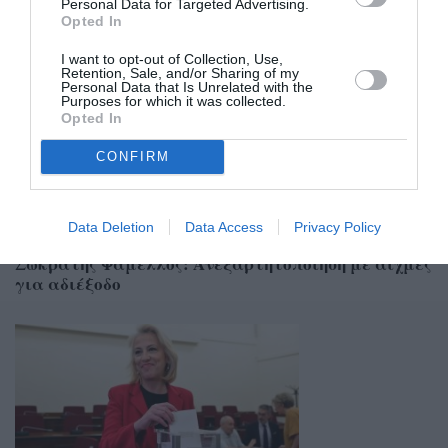
Personal Data for Targeted Advertising.
Σχετικά Άρθρα
Opted In
I want to opt-out of Collection, Use,
Retention, Sale, and/or Sharing of my
Personal Data that Is Unrelated with the
Purposes for which it was collected.
Opted In
CONFIRM
Data Deletion
Data Access
Privacy Policy
22/07/2026 14:25
Σωκράτης Φάμελλος: Ανεξαρτητοποίηση με αιχμές
για αδιέξοδο