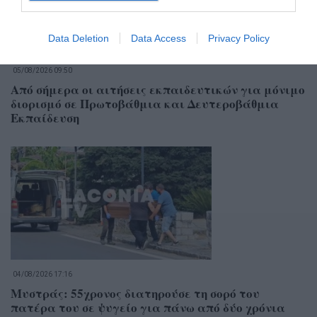
Data Deletion
Data Access
Privacy Policy
05/08/2026 09:50
Από σήμερα οι αιτήσεις εκπαιδευτικών για μόνιμο
διορισμό σε Πρωτοβάθμια και Δευτεροβάθμια
Εκπαίδευση
04/08/2026 17:16
Μυστράς: 55χρονος διατηρούσε τη σορό του
πατέρα του σε ψυγείο για πάνω από δύο χρόνια