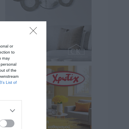
sonal or
ection to
ou may
 personal
out of the
 downstream
B’s List of