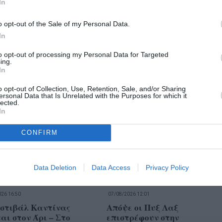
In
o opt-out of the Sale of my Personal Data.
In
26 15:02
08/08/2026 11:00
to opt-out of processing my Personal Data for Targeted
ρο πολιτιστικών και
Οι Πυξ Λαξ ξεσήκωσαν το
ing.
τικών εκδηλώσεων στο
κοινό της Καλαμάτας
In
 Μεσσήνης
(φωτογραφίες και βίντεο)
o opt-out of Collection, Use, Retention, Sale, and/or Sharing
ersonal Data that Is Unrelated with the Purposes for which it
lected.
In
CONFIRM
Data Deletion
Data Access
Privacy Policy
26 16:50
07/08/2026 12:01
εστιβάλ Καντίνας
Απόψε οι Πυξ Λαξ
αι στον Άρι – Στο
επιστρέφουν στην