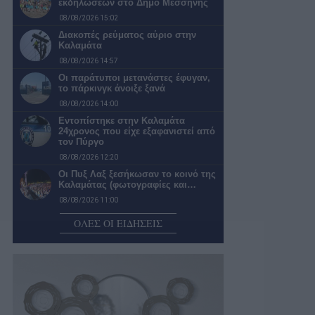
εκδηλώσεων στο Δήμο Μεσσήνης
08/08/2026 15:02
Διακοπές ρεύματος αύριο στην
Καλαμάτα
08/08/2026 14:57
Οι παράτυποι μετανάστες έφυγαν,
το πάρκινγκ άνοιξε ξανά
08/08/2026 14:00
Εντοπίστηκε στην Καλαμάτα
24χρονος που είχε εξαφανιστεί από
τον Πύργο
08/08/2026 12:20
Οι Πυξ Λαξ ξεσήκωσαν το κοινό της
Καλαμάτας (φωτογραφίες και…
08/08/2026 11:00
5G παντού, 6G στον ορίζοντα: Πού
ΟΛΕΣ ΟΙ ΕΙΔΗΣΕΙΣ
βρίσκεται η Ελλάδα στην…
08/08/2026 10:54
Ο βραβευμένος εικαστικός
καλλιτέχνης και συγγραφέας
Χρίστος Χαλικιάς συμμετέχει στην…
08/08/2026 10:40