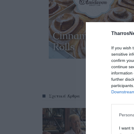
TharrosN
If you wish 
sensitive in
confirm you
continue se
information 
further disc
participants
Downstream 
Σχετικά Άρθρα
Persona
I want t