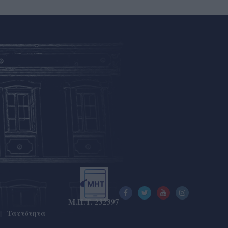
Μ.Η.Τ. 232397
Ταυτότητα