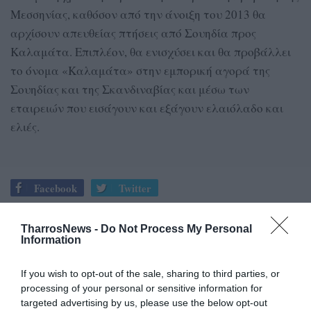
Μεσσηνίας, καθόσον από την άνοιξη του 2013 θα
αρχίσουν απευθείας πτήσεις από Σουηδία προς
Καλαμάτα. Επιπλέον, θα ενισχύσει και θα προβάλλει
το όνομα «Καλαμάτα» στην εμπορική αγορά της
Σουηδίας και της Σκανδιναβίας και μέσω των
εταιρειών που εισάγουν και εξάγουν ελαιόλαδο και
ελιές.
Facebook
Twitter
TharrosNews -
Do Not Process My Personal
Information
If you wish to opt-out of the sale, sharing to third parties, or
processing of your personal or sensitive information for
targeted advertising by us, please use the below opt-out