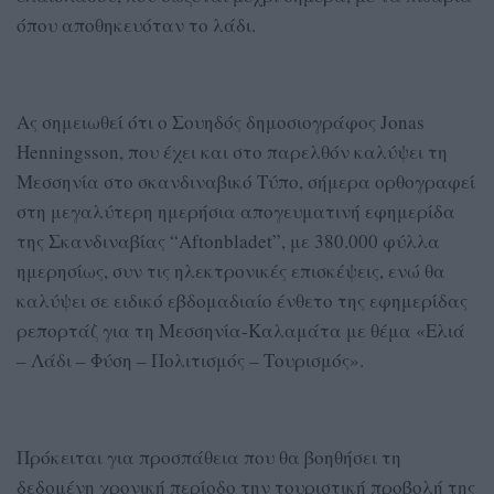
όπου αποθηκευόταν το λάδι.
Ας σημειωθεί ότι ο Σουηδός δημοσιογράφος Jonas
Henningsson, που έχει και στο παρελθόν καλύψει τη
Μεσσηνία στο σκανδιναβικό Τύπο, σήμερα ορθογραφεί
στη μεγαλύτερη ημερήσια απογευματινή εφημερίδα
της Σκανδιναβίας “Aftonbladet”, με 380.000 φύλλα
ημερησίως, συν τις ηλεκτρονικές επισκέψεις, ενώ θα
καλύψει σε ειδικό εβδομαδιαίο ένθετο της εφημερίδας
ρεπορτάζ για τη Μεσσηνία-Καλαμάτα με θέμα «Ελιά
– Λάδι – Φύση – Πολιτισμός – Τουρισμός».
Πρόκειται για προσπάθεια που θα βοηθήσει τη
δεδομένη χρονική περίοδο την τουριστική προβολή της