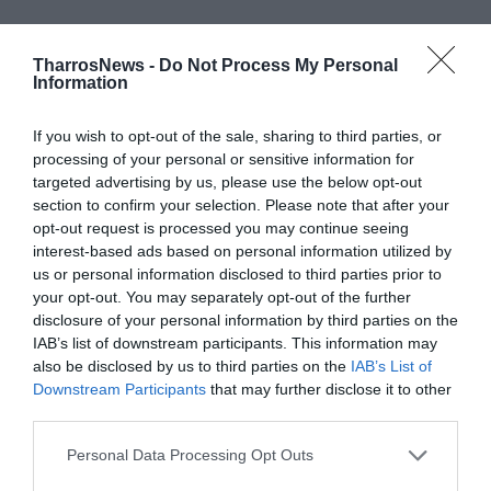
TharrosNews -
Do Not Process My Personal
Τέλος, θα πρέπει να αναφερθεί ότι την αρνητική τους
Information
άποψη προς αυτή την επένδυση είχαν εκφράσει και
άλλα πολιτικά κόμματα και αυτοδιοικητικοί φορείς.
If you wish to opt-out of the sale, sharing to third parties, or
processing of your personal or sensitive information for
targeted advertising by us, please use the below opt-out
section to confirm your selection. Please note that after your
opt-out request is processed you may continue seeing
interest-based ads based on personal information utilized by
us or personal information disclosed to third parties prior to
Facebook
Twitter
your opt-out. You may separately opt-out of the further
disclosure of your personal information by third parties on the
IAB’s list of downstream participants. This information may
also be disclosed by us to third parties on the
IAB’s List of
Downstream Participants
that may further disclose it to other
third parties.
Personal Data Processing Opt Outs