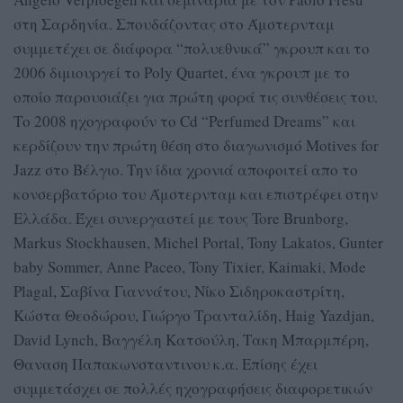
στη Σαρδηνία. Σπουδάζοντας στο Άμστερνταμ
συμμετέχει σε διάφορα “πολυεθνικά” γκρουπ και το
2006 διμιουργεί το Poly Quartet, ένα γκρουπ με το
οποίο παρουσιάζει για πρώτη φορά τις συνθέσεις του.
Το 2008 ηχογραφούν το Cd “Perfumed Dreams” και
κερδίζουν την πρώτη θέση στο διαγωνισμό Motives for
Jazz στο Βέλγιο. Την ίδια χρονιά αποφοιτεί απο το
κονσερβατόριο του Άμστερνταμ και επιστρέφει στην
Ελλάδα. Έχει συνεργαστεί με τους Tore Brunborg,
Markus Stockhausen, Michel Portal, Tony Lakatos, Gunter
baby Sommer, Anne Paceo, Tony Tixier, Kaimaki, Mode
Plagal, Σαβίνα Γιαννάτου, Νίκο Σιδηροκαστρίτη,
Κώστα Θεοδώρου, Γιώργο Τρανταλίδη, Haig Yazdjan,
David Lynch, Bαγγέλη Κατσούλη, Τακη Μπαρμπέρη,
Θαναση Παπακωνσταντινου κ.α. Επίσης έχει
συμμετάσχει σε πολλές ηχογραφήσεις διαφορετικών