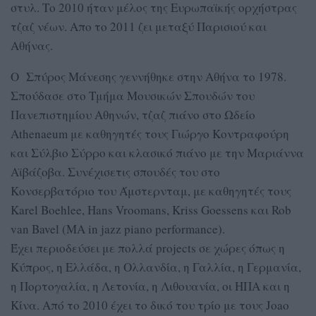
στυλ. Το 2010 ήταν μέλος της Ευρωπαϊκής ορχήστρας
τζαζ νέων. Απο το 2011 ζει μεταξύ Παρισιού και
Αθήνας.
Ο Σπύρος Μάνεσης γεννήθηκε στην Αθήνα το 1978.
Σπούδασε στο Τμήμα Μουσικών Σπουδών του
Πανεπιστημίου Αθηνών, τζαζ πιάνο στο Ωδείο
Athenaeum με καθηγητές τους Γιώργο Κοντραφούρη
και Σύλβιο Σύρρο και κλασικό πιάνο με την Μαριάννα
Αϊβάζοβα. Συνέχισετις σπουδές του στο
Κονσερβατόριο του Άμστερνταμ, με καθηγητές τους
Karel Boehlee, Hans Vroomans, Kriss Goessens και Rob
van Bavel (MA in jazz piano performance).
Έχει περιοδεύσει με πολλά projects σε χώρες όπως η
Κύπρος, η Ελλάδα, η Ολλανδία, η Γαλλία, η Γερμανία,
η Πορτογαλία, η Λετονία, η Λιθουανία, οι ΗΠΑ και η
Κίνα. Από το 2010 έχει το δικό του τρίο με τους Joao