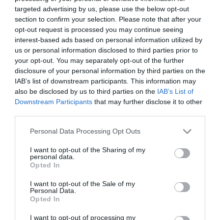
Αρίωνας Γυφτάκης γεννήθηκε στην Καλαμάτα το
targeted advertising by us, please use the below opt-out
1995. Ξεκινάει μαθήματα βιολιού στο Δ.Ω.Καλαμάτας
section to confirm your selection. Please note that after your
opt-out request is processed you may continue seeing
και συνεχίζει με μαθήματα ηλεκτρικού μπάσου με τον
interest-based ads based on personal information utilized by
Νίκο Τσότρα και τον Χάρη Χαραλάμπους. Το
us or personal information disclosed to third parties prior to
ενδιαφέρον του για την μουσική Jazz τον οδηγεί στο
your opt-out. You may separately opt-out of the further
disclosure of your personal information by third parties on the
κοντραμπάσο και από το 2009 ξεκινάει να μαθητεύει
IAB’s list of downstream participants. This information may
δίπλα στον Σύλβιο Σύρρο jazz αυτοσχεδιασμό,
also be disclosed by us to third parties on the
IAB’s List of
αρμονία της Jazz και ατελιέ. Από το 2011 μαθητεύει
Downstream Participants
that may further disclose it to other
κλασικό κοντραμπάσο με τον Τάκη Καπογιάννη στο
third parties.
Ορφείο Ωδείο.
Personal Data Processing Opt Outs
I want to opt-out of the Sharing of my
personal data.
Opted In
Facebook
Twitter
I want to opt-out of the Sale of my
Personal Data.
Opted In
I want to opt-out of processing my