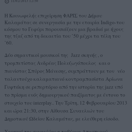
11/02/2013 12:50
H Κοινωφελής επιχείρηση ΦΑΡΙΣ του Δήμου
Καλαμάτας σε συνεργασία με την εταιρία Indigo-του
κόσμου το Γεφύρι παρουσιάζουν μια βραδιά με ήχους
της τζαζ από τη δεκαετία του ’50 μέχρι τα τέλη του
’60.
Δύο σημαντικοί μουσικοί της Jazz σκηνής , ο
τρομπετίστας Ανδρέας Πολυζωγόπουλος και ο
πιανίστας Σπύρος Μάνεσης, συμπράττουν με τον νέο
ταλαντούχο καλαματιανό κοντραμπασίστα Αρίωνα
Γυφτάκη σε ρεπερτόριο από την ιστορία της jazz υπό
το πρίσμα ενός δημιουργικού παιξίματος με έντονο το
στοιχείο του interplay.. Την Τρίτη, 12 Φεβρουαρίου 2013
και ώρα 21:30, στην Αίθουσα Συναυλιών του
Δημοτικού Ωδείου Καλαμάτας, με ελεύθερη είσοδο.
Χορηγοί της συναυλίας η ταβέρνα Αποσπερού