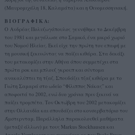
(Μαυρομιχάλη 18, Καλαμάτα) και η Οινομεσσηνιακή.
Β Ι Ο Γ Ρ Α Φ Ι Κ Α:
Ο Ανδρέας Πολυζωγόπουλος γεννήθηκε το Δεκέμβρη
του 1981 και μεγάλωσε στο Σαμικό, ένα μικρό χωριό
του Νομού Ηλείας. Εκεί είχε την πρώτη του επαφή με
τη μουσική ξεκινώντας να παίζει κιθάρα. Στα δεκάξι
του μετακομίζει στην Αθήνα όπου συμμετέχει στα
πρώτα ροκ και μπλουζ γκρουπ και σύντομα
ανακαλύπτει τη τζαζ. Σπουδάζει τζαζ κιθάρα με το
Γιώτη Σαμαρά στο ωδείο “Φίλιππος Νάκας” και
αποφοιτά το 2002, ενώ δυο χρόνια πριν ξεκινά να
παίζει τρομπέτα. Τον Οκτώβρη του 2002 μετακομίζει
στην Ολλανδία και σπουδάζει στο κονσερβατόριο του
Άμστερνταμ. Παράλληλα παρακολουθεί μαθήματα
(μεταξύ άλλων) με τους Markus Stockhausen και
Angelo Verploegen και σεμινάρια με τον Paolo Fresu