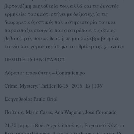
βιρτουόζικη σκηνοθεσία του, αλλά και τις δυνατές
ερμηνείες του καστ, στήνει με δεξιοτεχνία τις
διαφορετικές οπτικές πάνω στην ιστορία του και
παρουσιάζει στοιχεία που ανατρέπουν τις όποιες
βεβαιότητές σου ως θεατή, σε μια πολυβραβευμένη
ταινία που χαρακτηρίστηκε το «θρίλερ της χρονιάς»
ΠΕΜΠΤΗ 16 ΙΑΝΟΥΑΡΙΟΥ
Αόρατος επισκέπτης – Contratiempo
Crime, Mystery, Thriller| K-15 | 2016 | Es | 106΄
Σκηνοθεσία: Paulo Oriol
Παίζουν: Mario Casas, Ana Wagener, Jose Coronado
21.30 | αμφ. «Θοδ. Αγγελόπουλος», Εργατικό Κέντρο
Καλαμάτας| Είσοδος 4 ευρώ, ελεύθερη κάτω των 18