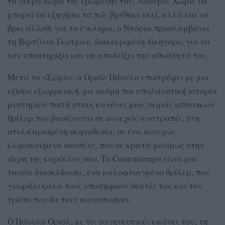
το νεκρό σώμα της ερωμένης του, Λάουρα. Χωρίς να
μπορεί να εξηγήσει το πώς βρέθηκε εκεί, αλλά και να
βρει άλλοθι για το έγκλημα, ο Ντόρια προσλαμβάνει
τη Βιρτζίνια Γκότμαν, διακεκριμένη δικηγόρο, για να
τον υποστηρίξει και να αποδείξει την αθωότητά του.
Μετά το «Σώμα», ο Οριόλ Πάουλο επιστρέφει με μια
εξίσου εξωφρενική, μα ακόμη πιο απολαυστική ιστορία
μυστηρίου πιστή στους κανόνες μιας σειράς ισπανικών
θρίλερ που βασίζονται σε συνεχείς ανατροπές, στη
στυλιζαρισμένη σκηνοθεσία, σε ένα συνεχώς
κλιμακούμενο σασπένς, που σε κρατά μονίμως στην
άκρη της καρέκλας σου. Το Contratiempo είναι μια
ταινία διασκέδασης, ένα καλοφτιαγμένο θρίλερ, που
γνωρίζει καλά τους υποψήφιους θεατές του και τον
τρόπο που θα τους ικανοποιήσει.
Ο Πάουλο Οριόλ, με τις σαγηνευτικές εικόνες του, τη