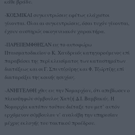
κάθε βράδυ.
-ΚΟΣΜΙΚΑΙ συγκεντρώσεις εφέτως ελάχιστοι
γίνονται. Όλαι αι συγκεντρώσεις, όσαι τυχόν γίνονται,
έχουν αυστηρώς οικογενειακόν χαρακτήρα.
-ΠΑΡΕΠΕΜΦΘΗΣΑΝ εις το αυτοφώρω
Πταισματοδικείον ο Κ. Χανδρινός κατηγορούμενος επί
παραβάσει της περί κλεισίματος των καταστημάτων
διατάξεως και οι Γ. Σπεντζούρης και Φ. Τζώρτζης επί
διαταράξει της κοινής ησυχίας.
-ΑΝΗΓΓΕΛΘΗ χθες εις την Νομαρχίαν, ότι απεβίωσεν ο
πλειοψηφών σύμβουλος Χατζή Δ.Ι. Βαμβακάς. Η
Νομαρχία κατόπιν τούτου διέταξε τον μετ’ αυτόν
ερχόμενον σύμβουλον ν’ αναλάβη την υπηρεσίαν
μέχρις εκλογής του τακτικού προέδρου.