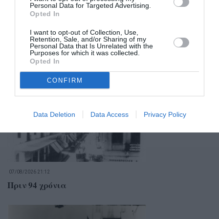
Personal Data for Targeted Advertising.
Opted In
I want to opt-out of Collection, Use,
Retention, Sale, and/or Sharing of my
Personal Data that Is Unrelated with the
Purposes for which it was collected.
Opted In
Σχετικά Άρθρα
CONFIRM
Data Deletion
Data Access
Privacy Policy
07/08/2026 21:12
Πριν 94 χρόνια