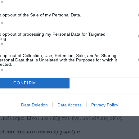
In
ομικής παράδοσης. Θεωρήσαμε πως υπάρχουν τόσο ο
εισαγωγή ενός νέου προϊόντος, μια μπύρας που με τη
o opt-out of the Sale of my Personal Data.
θε να συνοδεύσει αρμονικά τα υπόλοιπα καλουδια της
In
to opt-out of processing my Personal Data for Targeted
ing.
 αυτή τη στιγμή; Υπάρχουν σχέδια για περαιτέρω
In
o opt-out of Collection, Use, Retention, Sale, and/or Sharing
ersonal Data that Is Unrelated with the Purposes for which it
lected.
πους μπίρας : Νέμα ξανθιά (Lager), Νέμα Summer Ale και
In
ndia Pale Ale. Σχέδια και διάθεση για δημιουργία νέων
α σημειωθεί ότι η Νέμα είναι η πρώτη και μοναδική μπίρα
CONFIRM
ομό Μεσσηνίας.
Data Deletion
Data Access
Privacy Policy
 κάλεσμα. Είναι μία λέξη που έχει μανιάτικες ρίζες.
ά που την κάνουν να ξεχωρίζει;