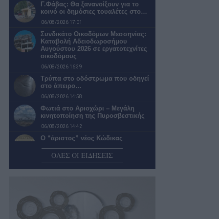
Γ.Φάβας: Θα ξανανοίξουν για το
κοινό οι δημόσιες τουαλέτες στο…
06/08/2026 17:01
Συνδικάτο Οικοδόμων Μεσσηνίας:
Καταβολή Αδειοδωροσήμου
Αυγούστου 2026 σε εργατοτεχνίτες
οικοδόμους
06/08/2026 16:39
Τρύπα στο οδόστρωμα που οδηγεί
στο άπειρο…
06/08/2026 14:58
Φωτιά στο Αριοχώρι – Μεγάλη
κινητοποίηση της Πυροσβεστικής
06/08/2026 14:42
Ο “άριστος” νέος Κώδικας
Αυτοδιοίκησης…
ΟΛΕΣ ΟΙ ΕΙΔΗΣΕΙΣ
06/08/2026 14:02
Πρέπει να τραυματιστεί κάποιος;
06/08/2026 13:00
Παρεμβάσεις και έργα σε πληγείσες
περιοχές της Μεσσηνίας
06/08/2026 12:01