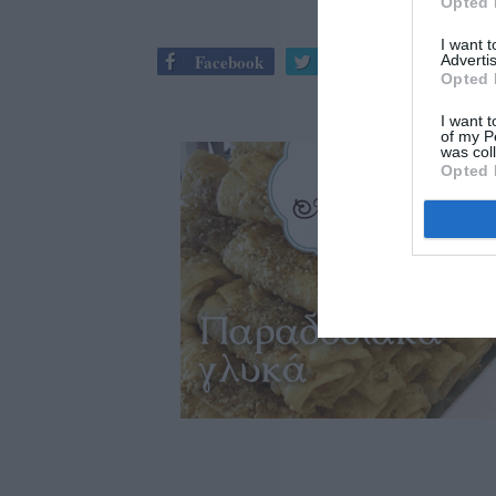
Opted 
I want 
Facebook
Twitter
Advertis
Opted 
I want t
of my P
was col
Opted 