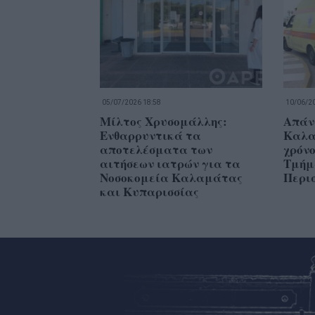
05/07/2026 18:58
10/06/20
Μίλτος Χρυσομάλλης:
Απάν
Ενθαρρυντικά τα
Καλα
αποτελέσματα των
χρόνο
αιτήσεων ιατρών για τα
Τμήμ
Νοσοκομεία Καλαμάτας
Περι
και Κυπαρισσίας