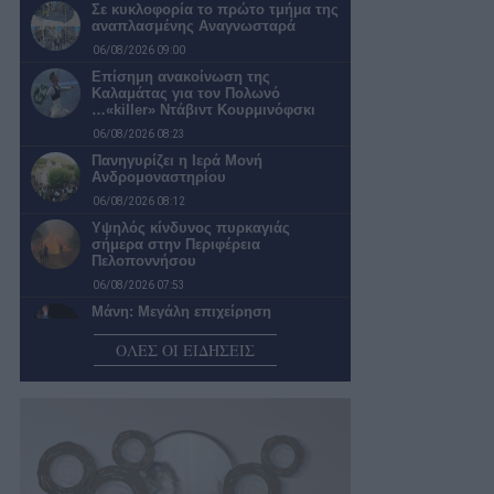
Σε κυκλοφορία το πρώτο τμήμα της
αναπλασμένης Αναγνωσταρά
06/08/2026 09:00
Επίσημη ανακοίνωση της
Καλαμάτας για τον Πολωνό
…«killer» Ντάβιντ Κουρμινόφσκι
06/08/2026 08:23
Πανηγυρίζει η Ιερά Μονή
Ανδρομοναστηρίου
06/08/2026 08:12
Υψηλός κίνδυνος πυρκαγιάς
σήμερα στην Περιφέρεια
Πελοποννήσου
06/08/2026 07:53
Μάνη: Μεγάλη επιχείρηση
διάσωσης οικογένειας Γάλλων στο
φαράγγι του Βυρού…
ΟΛΕΣ ΟΙ ΕΙΔΗΣΕΙΣ
06/08/2026 07:42
Ο καιρός σήμερα Πέμπτη στην
Καλαμάτα
06/08/2026 07:19
Επερώτηση της Λαϊκής
Συσπείρωσης για την κατάσταση