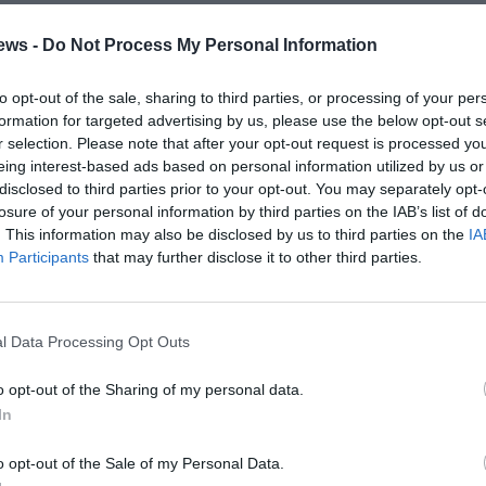
τώθηκαν θετικά, σύμφωνα με πληροφορίες στο
τερα εξ’ αυτών βρίσκονται σε «καραντίνα» στο σπίτι
ews -
Do Not Process My Personal Information
ατα, ενώ στο νοσοκομείο βρίσκονται μια ηλικιωμένη
to opt-out of the sale, sharing to third parties, or processing of your per
 κορωνοϊό (ασυμπτωματική) στα πλαίσια προεγχειρητικού
formation for targeted advertising by us, please use the below opt-out s
οπαιδική κλινική, ενώ και ένα παιδί, θετικό στον
r selection. Please note that after your opt-out request is processed y
 κλινική.
eing interest-based ads based on personal information utilized by us or
disclosed to third parties prior to your opt-out. You may separately opt-
γευμα αναμένονται τα αποτελέσματα και άλλων εξετάσεων
losure of your personal information by third parties on the IAB’s list of
. This information may also be disclosed by us to third parties on the
IA
ς Καλαμάτας, παρουσιάζοντας ύποπτα συμπτώματα.
Participants
that may further disclose it to other third parties.
οσοκομείο της Καλαμάτας έφτασε έγγραφο σήμερα, με το
 του για εξυπηρέτηση περιστατικών covid-19 σε σχέση με
l Data Processing Opt Outs
. Η εξέλιξη αυτή δημιουργεί και αναστάτωση πάντως στο
 του Νοσοκομείου.
o opt-out of the Sharing of my personal data.
In
o opt-out of the Sale of my Personal Data.
ΙΟ ΚΑΛΑΜΑΤΑΣ