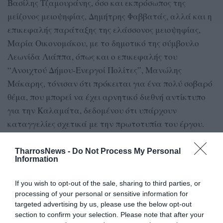
Βασίλης Τζαμουράνης, όσο και εκπρόσωπος της
μείζονος μειοψηφίας, Δημήτρης Φαββατάς, αλλά και η
επικεφαλής παράταξης της ελάσσονος μειοψηφίας,
Μαρία Οικονομάκου, με το δημοτικό της σύμβουλο
Λεωνίδα Λιάππα, όπως και ο επικεφαλής του
“Ανοιχτού Δήμου-Ενεργοί Πολίτες”, Μανώλης
Μάκαρης, τόνισαν ότι πρόκειται για ένα πολύ σοβαρό
θέμα, που μπορεί να έχει αρνητικό διεθνή αντίκτυπο
για την Καλαμάτα, δεδομένου ότι υπάρχουν
καταγγελίες σχετικά με την πρωτοτυπία του έργου.
Για το λόγο αυτό ζήτησαν να διερευνηθεί το θέμα,
TharrosNews -
Do Not Process My Personal
προκειμένου ο Δήμος Καλαμάτας να μην υποστεί
Information
κάποια καταγγελία με περαιτέρω οικονομικές και
If you wish to opt-out of the sale, sharing to third parties, or
νομικές διεκδικήσεις
processing of your personal or sensitive information for
targeted advertising by us, please use the below opt-out
Από την πλευρά του, ο πρόεδρος της Επιτροπής
section to confirm your selection. Please note that after your
Ποιότητας Ζωής, Νίκος Μπασακίδης, απάντησε ότι