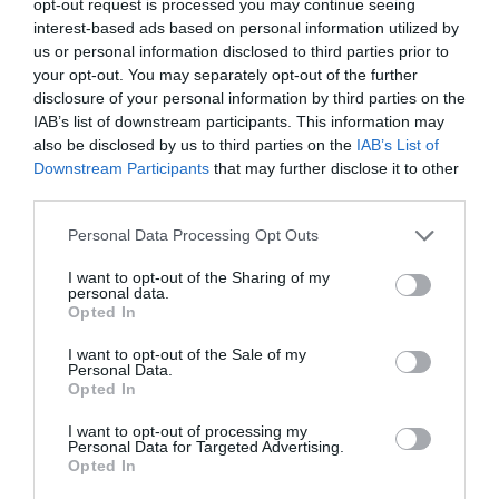
opt-out request is processed you may continue seeing
έχουν εξεταστεί όλες οι παράμετροι του έργου και το
interest-based ads based on personal information utilized by
us or personal information disclosed to third parties prior to
αποτέλεσμα δικαιώνει το δημιουργό του.
your opt-out. You may separately opt-out of the further
Α.Π.
disclosure of your personal information by third parties on the
IAB’s list of downstream participants. This information may
also be disclosed by us to third parties on the
IAB’s List of
Downstream Participants
that may further disclose it to other
TAGS:
ΟΙΚΟΝΟΜΙΚΗ ΕΠΙΤΡΟΠΗ ΔΗΜΟΥ ΚΑΛΑΜΑΤΑΣ
third parties.
ΜΝΗΜΕΙΟ ΦΩΤΟΣ
Personal Data Processing Opt Outs
I want to opt-out of the Sharing of my
Facebook
Twitter
personal data.
Opted In
I want to opt-out of the Sale of my
Personal Data.
Opted In
I want to opt-out of processing my
Personal Data for Targeted Advertising.
Opted In