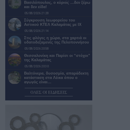
Βασιλόπουλος, ο κύριος …δεν ξέρω
και δεν είδα!
05/08/2026 21:28
Σύγκρουση λεωφορείου του
Αστικού ΚΤΕΛ Καλαμάτας με ΙΧ
05/08/2026 21:14
Στις φλόγες η χώρα, στα χαρτιά οι
υδατοδεξαμενές της Πελοποννήσου
05/08/2026 20:58
Θεσσαλονίκη και Παρίσι οι “στόχοι”
της Καλαμάτας
05/08/2026 20:30
Βαλτόνερα, δυσοσμία, απαράδεκτη
κατάσταση στα Λέικα όπου ο
αγωγός είναι…
05/08/2026 20:02
ΟΛΕΣ ΟΙ ΕΙΔΗΣΕΙΣ
Σύλλογος Οικοτρόφων Φοιτητικής
Εστίας Καλαμάτας: Ζητούν
απαντήσεις από την κυβέρνηση…
05/08/2026 19:30
Βασίλης Μυλωνάς: «Ευελπιστούμε
πως θα φτάσουμε να έχουμε
παίκτες Καλαματιανούς,…