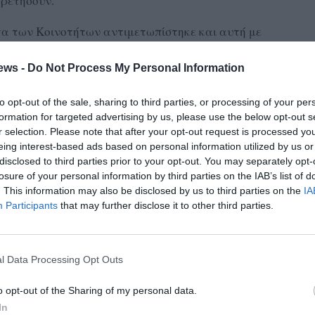
ηρετήσουν.
α των Κοινοτήτων αντιμετωπίστηκε και αυτή με
ές δε γίνεται κατανοητό από αιρετούς και υπηρεσίες αν
, υποχρεωτικές (άρθρο 20 Κωδ. Διοικ. Διαδικασίας).
ews -
Do Not Process My Personal Information
ου ψηφίζεται την Τετάρτη (σ.σ. σήμερα) στη Βουλή των
to opt-out of the sale, sharing to third parties, or processing of your per
formation for targeted advertising by us, please use the below opt-out s
ν καταργείται. Ποια η εγγύτητα του Δήμου στην κάθε
r selection. Please note that after your opt-out request is processed y
όσωπος του τόπου με βάση την αρχή της πλειοψηφίας; Αν
eing interest-based ads based on personal information utilized by us or
γειν και εκλέγεσθαι; Πώς θα το αντιλαμβανόσασταν και
disclosed to third parties prior to your opt-out. You may separately opt-
ουργέ, αν διαβιούσατε σε μία Κοινότητα 1.500 κατοίκων,
losure of your personal information by third parties on the IAB’s list of
. This information may also be disclosed by us to third parties on the
IA
 35%, αλλά πρόεδρος της Κοινότητας εκλεγόταν άλλος
Participants
that may further disclose it to other third parties.
και μόνο επειδή στο μητροπολιτικό Δήμο πλειοψήφησε ο
εριέλαβε στο ψηφοδέλτιο; Και πώς θα νιώθατε αν δεν
οψήφιο για την Κοινότητά σας επειδή δεν επιθυμείτε να
l Data Processing Opt Outs
υ υποψήφιου δημάρχου;
o opt-out of the Sharing of my personal data.
ικρατεί η διάθεση του δημάρχου και όχι των πολιτών της
In