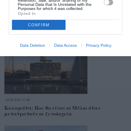
Retention, Sale, and/or Sharing of my
Personal Data that Is Unrelated with the
Purposes for which it was collected.
Opted In
18/06/2024 20:43
CONFIRM
Λιμάνι Καλαμάτας: Προχωρούν εντατικά οι
εργασίες στα ξενοδοχεία των Μύλων
Data Deletion
Data Access
Privacy Policy
26/03/2023 21:08
Καλαμάτα: Πως θα είναι οι Μύλοι όταν
μετατραπούν σε ξενοδοχεία