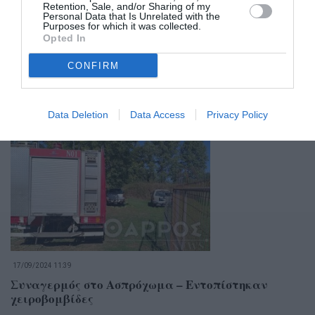
Retention, Sale, and/or Sharing of my
Personal Data that Is Unrelated with the
Purposes for which it was collected.
Opted In
CONFIRM
26/11/2025 19:20
Ένοπλες Δυνάμεις: Τριήμερο πένθος για τον
θάνατο του 19χρονου
Data Deletion
Data Access
Privacy Policy
17/09/2024 11:39
Συναγερμός στο Ασπρόχωμα – Εντοπίστηκαν
χειροβομβίδες