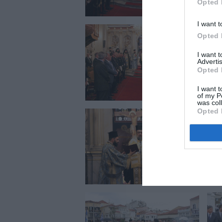
Opted 
I want t
Opted 
I want 
Advertis
Opted 
I want t
of my P
was col
Opted 