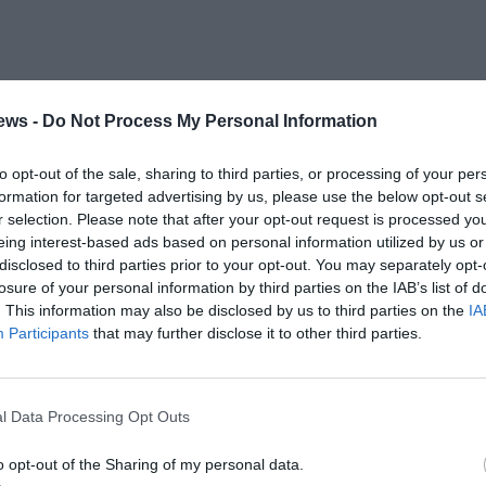
ews -
Do Not Process My Personal Information
to opt-out of the sale, sharing to third parties, or processing of your per
formation for targeted advertising by us, please use the below opt-out s
στον Ιερό Ναό Υπαπαντής του Χριστού χοροστατούντος
r selection. Please note that after your opt-out request is processed y
ίας κ. Χρυσοστόμου, καθώς επίσης επιμνημόσυνη δέηση
eing interest-based ads based on personal information utilized by us or
ης
εσόντων της πλατείας 23
Μαρτίου. Τον πανηγυρικό
disclosed to third parties prior to your opt-out. You may separately opt-
losure of your personal information by third parties on the IAB’s list of
ς Μπουγάς, μεταδιδακτορικός ερευνητής του
. This information may also be disclosed by us to third parties on the
IA
Participants
that may further disclose it to other third parties.
l Data Processing Opt Outs
o opt-out of the Sharing of my personal data.