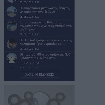
08/08/2026 14:57
Οι παράτυποι μετανάστες έφυγαν,
το πάρκινγκ άνοιξε ξανά
08/08/2026 14:00
Εντοπίστηκε στην Καλαμάτα
24χρονος που είχε εξαφανιστεί από
τον Πύργο
08/08/2026 12:20
Οι Πυξ Λαξ ξεσήκωσαν το κοινό της
Καλαμάτας (φωτογραφίες και…
08/08/2026 11:00
5G παντού, 6G στον ορίζοντα: Πού
βρίσκεται η Ελλάδα στην…
08/08/2026 10:54
Ο βραβευμένος εικαστικός
καλλιτέχνης και συγγραφέας
ΟΛΕΣ ΟΙ ΕΙΔΗΣΕΙΣ
Χρίστος Χαλικιάς συμμετέχει στην…
08/08/2026 10:40
23α Δημάκεια: Ολοκληρώνονται
σήμερα με τους Αλαμάρειους
Δρόμους, ρίψη λιθαριού…
08/08/2026 10:36