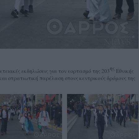
ης
τειακές εκδηλώσεις για τον εορτασμό της 203
Εθνικής
και στρατιωτική παρέλαση στους κεντρικούς δρόμους της