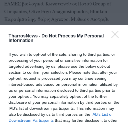
ΕΛΜΕΣ βιολογικό, Κωνσταντίνος Ποτού Group of
Companies, Olive Ergo Anagnostopoulos, Elinikon
Καρούμπαλης, Φάρις Agrexpo, Μυθικόν Λιοτρίβι
Γαργαλιάνων, Olymp Κωνσταντόπουλος, Vatsiko
Ελαιώνας, Di Morea, Τσαγκλής Πέτρος, Sikos,
TharrosNews -
Do Not Process My Personal
Information
Καψαμπέλης.
Α.Π.
If you wish to opt-out of the sale, sharing to third parties, or
processing of your personal or sensitive information for
targeted advertising by us, please use the below opt-out
section to confirm your selection. Please note that after your
TAGS:
ΔΙΑΓΩΝΙΣΜΟΣ ΕΛΑΙΟΛΑΔΟΥ
opt-out request is processed you may continue seeing
interest-based ads based on personal information utilized by
us or personal information disclosed to third parties prior to
Facebook
Twitter
your opt-out. You may separately opt-out of the further
disclosure of your personal information by third parties on the
IAB’s list of downstream participants. This information may
also be disclosed by us to third parties on the
IAB’s List of
Downstream Participants
that may further disclose it to other
third parties.