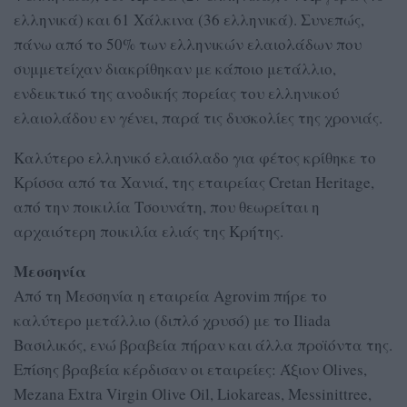
ελληνικά) και 61 Χάλκινα (36 ελληνικά). Συνεπώς,
πάνω από το 50% των ελληνικών ελαιολάδων που
συμμετείχαν διακρίθηκαν με κάποιο μετάλλιο,
ενδεικτικό της ανοδικής πορείας του ελληνικού
ελαιολάδου εν γένει, παρά τις δυσκολίες της χρονιάς.
Καλύτερο ελληνικό ελαιόλαδο για φέτος κρίθηκε το
Κρίσσα από τα Χανιά, της εταιρείας Cretan Heritage,
από την ποικιλία Τσουνάτη, που θεωρείται η
αρχαιότερη ποικιλία ελιάς της Κρήτης.
Μεσσηνία
Από τη Μεσσηνία η εταιρεία Agrovim πήρε το
καλύτερο μετάλλιο (διπλό χρυσό) με το Iliada
Βασιλικός, ενώ βραβεία πήραν και άλλα προϊόντα της.
Επίσης βραβεία κέρδισαν οι εταιρείες: Άξιον Olives,
Mezana Extra Virgin Olive Oil, Liokareas, Messinittree,