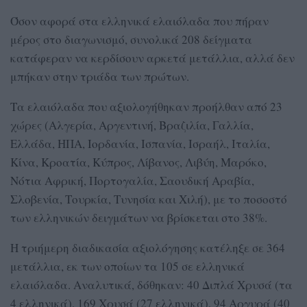
Όσον αφορά στα ελληνικά ελαιόλαδα που πήραν
μέρος στο διαγωνισμό, συνολικά 208 δείγματα
κατάφεραν να κερδίσουν αρκετά μετάλλια, αλλά δεν
μπήκαν στην τριάδα των πρώτων.
Τα ελαιόλαδα που αξιολογήθηκαν προήλθαν από 23
χώρες (Αλγερία, Αργεντινή, Βραζιλία, Γαλλία,
Ελλάδα, ΗΠΑ, Ιορδανία, Ισπανία, Ισραήλ, Ιταλία,
Κίνα, Κροατία, Κύπρος, Λίβανος, Λιβύη, Μαρόκο,
Νότια Αφρική, Πορτογαλία, Σαουδική Αραβία,
Σλοβενία, Τουρκία, Τυνησία και Χιλή), με το ποσοστό
των ελληνικών δειγμάτων να βρίσκεται στο 38%.
Η τριήμερη διαδικασία αξιολόγησης κατέληξε σε 364
μετάλλια, εκ των οποίων τα 105 σε ελληνικά
ελαιόλαδα. Αναλυτικά, δόθηκαν: 40 Διπλά Χρυσά (τα
4 ελληνικά), 169 Χρυσά (27 ελληνικά), 94 Αργυρά (40