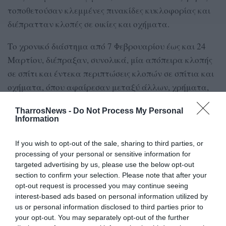
τοποθετούσαν κλεμμένες πινακίδες κυκλοφορίας και
διέπρατταν κλοπές σε οικίες και οχήματα.
Το χρονικό διάστημα από 7 Φεβρουαρίου έως και 24
Μαρτίου, διέπραξαν, συνολικά, μία απόπειρα κλοπής
σε σπίτι και έντεκα περιπτώσεις κλοπών σε σπίτια και
οχήματα, όπου αφαίρεσαν μεταξύ άλλων, χρήματα,
χρυσαφικά και ηλεκτρονικές συσκευές, αποκομίζοντας
TharrosNews -
Do Not Process My Personal
παράνομο περιουσιακό όφελος, που ξεπερνά τις 25.000
Information
ευρώ.
If you wish to opt-out of the sale, sharing to third parties, or
Η δικογραφία που σχηματίσθηκε υποβλήθηκε
processing of your personal or sensitive information for
αρμοδίως, ενώ η αστυνομική έρευνα και το
targeted advertising by us, please use the below opt-out
section to confirm your selection. Please note that after your
προανακριτικό έργο συνεχίζονται από το Τμήμα
opt-out request is processed you may continue seeing
Ασφάλειας Τρίπολης.
interest-based ads based on personal information utilized by
us or personal information disclosed to third parties prior to
Της Βίκυς Βετουλάκη
your opt-out. You may separately opt-out of the further