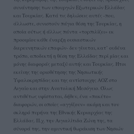
συνάντησης των υπουργών Εξωτερικών Ελλάδας
και Τουρκίας. Κατά τις δηλώσεις αυτές -που,
άλλωστε, συνιστούν πάγια θέση της Τουρκίας, η
οποία ούτως ή άλλως πάντα «τορπιλίζει» εκ
προοιμίου κάθε έναρξη ουσιαστικών
διερευνητικών επαφών- δεν γίνεται, κατ’ ουδένα
τρόπο, αποδεκτή η θέση της Ελλάδας περί μίας και
μόνης διαφοράς μεταξύ αυτής και Τουρκίας. Ήτοι
εκείνης της οριοθέτησης της Νησιωτικής
Υφαλοκρηπίδας και της αντίστοιχης ΑΟΖ στο
Αιγαίο και στην Ανατολική Μεσόγειο. Όλως
αντιθέτως υφίσταται, δήθεν, ένα «πακέτο»
διαφορών, οι οποίες «αγγίζουν» ακόμη και τον
σκληρό πυρήνα της Εθνικής Κυριαρχίας της
Ελλάδας. Π.χ. την Αιγιαλίτιδα Ζώνη της, τα
σύνορά της, την αμυντική θωράκιση των Νησιών