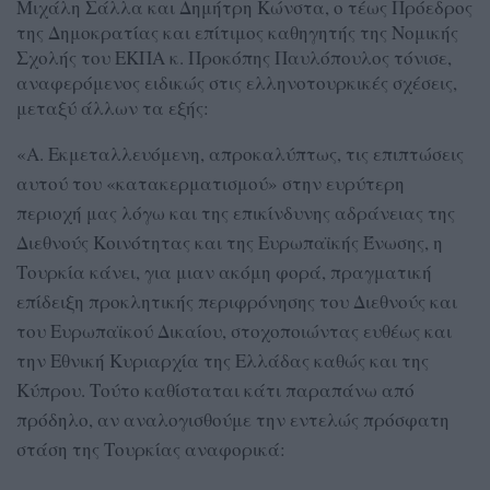
Μιχάλη Σάλλα και Δημήτρη Κώνστα, ο τέως Πρόεδρος
της Δημοκρατίας και επίτιμος καθηγητής της Νομικής
Σχολής του ΕΚΠΑ κ. Προκόπης Παυλόπουλος τόνισε,
αναφερόμενος ειδικώς στις ελληνοτουρκικές σχέσεις,
μεταξύ άλλων τα εξής:
«Α. Εκμεταλλευόμενη, απροκαλύπτως, τις επιπτώσεις
αυτού του «κατακερματισμού» στην ευρύτερη
περιοχή μας λόγω και της επικίνδυνης αδράνειας της
Διεθνούς Κοινότητας και της Ευρωπαϊκής Ένωσης, η
Τουρκία κάνει, για μιαν ακόμη φορά, πραγματική
επίδειξη προκλητικής περιφρόνησης του Διεθνούς και
του Ευρωπαϊκού Δικαίου, στοχοποιώντας ευθέως και
την Εθνική Κυριαρχία της Ελλάδας καθώς και της
Κύπρου. Τούτο καθίσταται κάτι παραπάνω από
πρόδηλο, αν αναλογισθούμε την εντελώς πρόσφατη
στάση της Τουρκίας αναφορικά: