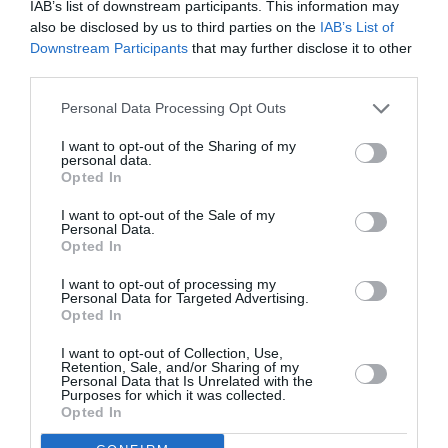
IAB’s list of downstream participants. This information may
διατεθειμένες να το πράξουν με κάθε νόμιμο μέσο.
also be disclosed by us to third parties on the
IAB’s List of
Downstream Participants
that may further disclose it to other
Ακόμη και με veto εκ μέρους τους ως προς την λήψη
third parties.
αποφάσεων για την επιβολή κυρώσεων σε άλλα
Κράτη, εφόσον η Διεθνής Κοινότητα και η
Personal Data Processing Opt Outs
Ευρωπαϊκή Ένωση συνεχίσουν ν’ αρνούνται την
I want to opt-out of the Sharing of my
επιβολή ανάλογων κυρώσεων και κατά της
personal data.
Opted In
Τουρκίας. Και κυρίως κυρώσεων προς αυτή διότι
επί πενήντα ολόκληρα χρόνια κατέχει -κατά
I want to opt-out of the Sale of my
Personal Data.
προκλητική, το λιγότερο, παραβίαση του Διεθνούς
Opted In
και του Ευρωπαϊκού Δικαίου- το ένα τρίτο του
I want to opt-out of processing my
εδάφους της Κυπριακής Δημοκρατίας.»
Personal Data for Targeted Advertising.
Opted In
I want to opt-out of Collection, Use,
Retention, Sale, and/or Sharing of my
Personal Data that Is Unrelated with the
TAGS:
ΠΡΟΚΟΠΗΣ ΠΑΥΛΟΠΟΥΛΟΣ
ΔΙΕΘΝΕΣ ΔΙΚΑΙΟ
Purposes for which it was collected.
Opted In