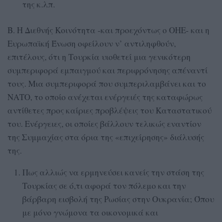
της κ.λπ.
Β. Η Διεθνής Κοινότητα -και προεχόντως ο ΟΗΕ- και η
Ευρωπαϊκή Ένωση οφείλουν ν’ αντιληφθούν,
επιτέλους, ότι η Τουρκία υιοθετεί μια γενικότερη
συμπεριφορά εμπαιγμού και περιφρόνησης απέναντί
τους. Μια συμπεριφορά που συμπεριλαμβάνει και το
ΝΑΤΟ, το οποίο ανέχεται ενέργειές της καταφώρως
αντίθετες προς καίριες προβλέψεις του Καταστατικού
του. Ενέργειες, οι οποίες βάλλουν τελικώς εναντίον
της Συμμαχίας στα όρια της «επιχείρησης» διάλυσής
της.
Πως αλλιώς να ερμηνεύσει κανείς την στάση της
Τουρκίας σε ό,τι αφορά τον πόλεμο και την
βάρβαρη εισβολή της Ρωσίας στην Ουκρανία; Όπου
με μόνο γνώμονα τα οικονομικά και