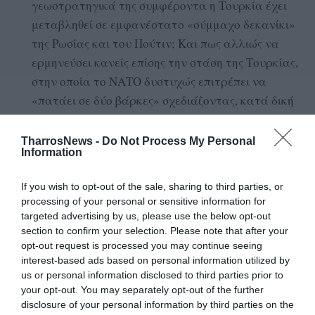
γεωστρατηγικά της συμφέροντα η Τουρκία έχει
μεταβληθεί σε εμφανέστατο «σύμμαχο δεκανίκι»
της Ρωσίας και του Πούτιν; Και πως αλλιώς να
ερμηνεύσει κανείς επίσης την στάση της Τουρκίας,
στην οποία το ΝΑΤΟ δυστυχώς επιτρέπει να
«πατάει σε δύο βάρκες» σχεδιάζοντας, κατά δική
της ομολογία, να ενταχθεί στους BRICS; Για ποιο
άλλο κράτος-μέλος του το ΝΑΤΟ θ’ ανεχόταν
TharrosNews -
Do Not Process My Personal
Information
τέτοια αδιανόητη στάση;
Μπροστά σε αυτή την εναντίον τους εξαιρετικά
If you wish to opt-out of the sale, sharing to third parties, or
επικίνδυνη πρόκληση Ελλάδα και Κύπρος, υπό
processing of your personal or sensitive information for
targeted advertising by us, please use the below opt-out
όρους αρραγούς ενότητας, οφείλουν να
section to confirm your selection. Please note that after your
προειδοποιήσουν εμπράκτως την Διεθνή
opt-out request is processed you may continue seeing
Κοινότητα και την Ευρωπαϊκή Ένωση ότι δεν
interest-based ads based on personal information utilized by
πρόκειται, από την πλευρά τους, ν’ ανεχθούν
us or personal information disclosed to third parties prior to
your opt-out. You may separately opt-out of the further
περαιτέρω τις απειλές της Τουρκίας καθώς και την
disclosure of your personal information by third parties on the
διεθνή και ευρωπαϊκή αδράνεια. Και είναι