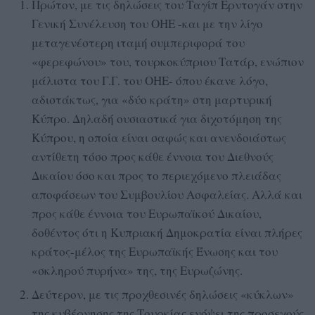
Πρώτον, με τις δηλώσεις του Ταγίπ Ερντογάν στην
Γενική Συνέλευση του ΟΗΕ -και με την λίγο
μεταγενέστερη ιταμή συμπεριφορά του
«φερεφώνου» του, τουρκοκύπριου Τατάρ, ενώπιον
μάλιστα του Γ.Γ. του ΟΗΕ- όπου έκανε λόγο,
αδιστάκτως, για «δύο κράτη» στη μαρτυρική
Κύπρο. Δηλαδή ουσιαστικά για διχοτόμηση της
Κύπρου, η οποία είναι σαφώς και ανενδοιάστως
αντίθετη τόσο προς κάθε έννοια του Διεθνούς
Δικαίου όσο και προς το περιεχόμενο πλειάδας
αποφάσεων του Συμβουλίου Ασφαλείας. Αλλά και
προς κάθε έννοια του Ευρωπαϊκού Δικαίου,
δοθέντος ότι η Κυπριακή Δημοκρατία είναι πλήρες
κράτος-μέλος της Ευρωπαϊκής Ένωσης και του
«σκληρού πυρήνα» της, της Ευρωζώνης.
Δεύτερον, με τις προχθεσινές δηλώσεις «κύκλων»
της κυβέρνησης της Τουρκίας ενόψει της προσεχούς