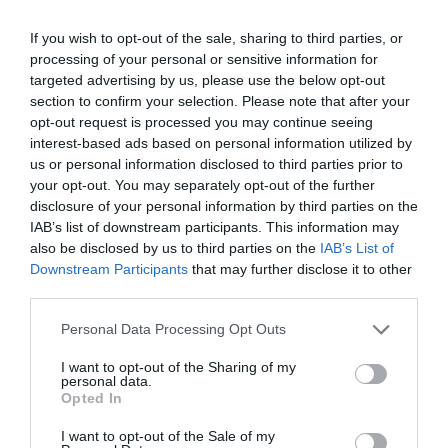
Αμυνταίου,
If you wish to opt-out of the sale, sharing to third parties, or
Αποκορώνου,
processing of your personal or sensitive information for
targeted advertising by us, please use the below opt-out
Βέλου-Βόχας,
section to confirm your selection. Please note that after your
Μαρκοπούλου Μεσογαίας.
opt-out request is processed you may continue seeing
interest-based ads based on personal information utilized by
us or personal information disclosed to third parties prior to
your opt-out. You may separately opt-out of the further
Στην κατηγορία των μικρών ηπειρωτικών και
disclosure of your personal information by third parties on the
μικρών ορεινών Δήμων, οι Δήμοι που βρίσκονται
IAB’s list of downstream participants. This information may
στο καλύτερο 20% είναι:
also be disclosed by us to third parties on the
IAB’s List of
Downstream Participants
that may further disclose it to other
Αγίου Βασιλείου,
third parties.
Λίμνης Πλαστήρα,
Personal Data Processing Opt Outs
Νότιας Κυνουρίας,
I want to opt-out of the Sharing of my
personal data.
Αγρικών,
Opted In
Βελβεντού,
I want to opt-out of the Sale of my