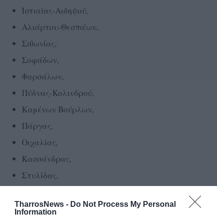
Ιστιαίας-Αιδηψού,
Αλιάρτου-Θεσπιέων,
Σιθωνίας,
Σοφάδων,
Φαρσάλων,
Πύδνας-Κολινδρού,
Καμένων Βούρλων,
Πάργας,
Οιχαλίας,
Κασσάνδρας,
Στυλίδας,
Ξυλοκάστρου-Ευρωστίνης,
TharrosNews -
Do Not Process My Personal
Φαιστού,
Information