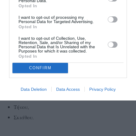
Personal Data.
Τροιζηνίας-Μεθάνων,
Opted In
Φιλιατών, Ζαγορίου.
I want to opt-out of processing my
Personal Data for Targeted Advertising.
Opted In
Στην κατηγορία των μεγάλων και μεσαίων
I want to opt-out of Collection, Use,
Retention, Sale, and/or Sharing of my
νησιωτικών Δήμων, οι Δήμοι που βρίσκονται στο
Personal Data that Is Unrelated with the
καλύτερο 20% είναι:
Purposes for which it was collected.
Opted In
Σαλαμίνας,
CONFIRM
Μυκόνου,
Άνδρου,
Data Deletion
Data Access
Privacy Policy
Καλυμνίων,
Τήνου,
Σκιάθου.