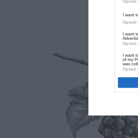
Opted 
I want t
Opted 
I want 
Advertis
Opted 
I want t
of my P
was col
Opted 