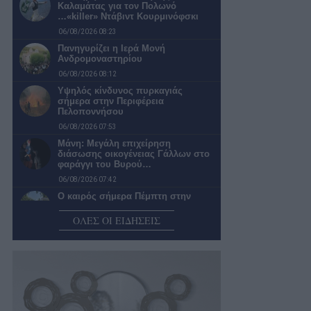
Καλαμάτας για τον Πολωνό
…«killer» Ντάβιντ Κουρμινόφσκι
06/08/2026 08:23
Πανηγυρίζει η Ιερά Μονή
Ανδρομοναστηρίου
06/08/2026 08:12
Υψηλός κίνδυνος πυρκαγιάς
σήμερα στην Περιφέρεια
Πελοποννήσου
06/08/2026 07:53
Μάνη: Μεγάλη επιχείρηση
διάσωσης οικογένειας Γάλλων στο
φαράγγι του Βυρού…
06/08/2026 07:42
Ο καιρός σήμερα Πέμπτη στην
Καλαμάτα
ΟΛΕΣ ΟΙ ΕΙΔΗΣΕΙΣ
06/08/2026 07:19
Επερώτηση της Λαϊκής
Συσπείρωσης για την κατάσταση
στο Πολυλίμνιο και…
05/08/2026 22:30
Νέα φοιτητική εστία… Μια λύση που
θα άφηνε «ήσυχους» τους…