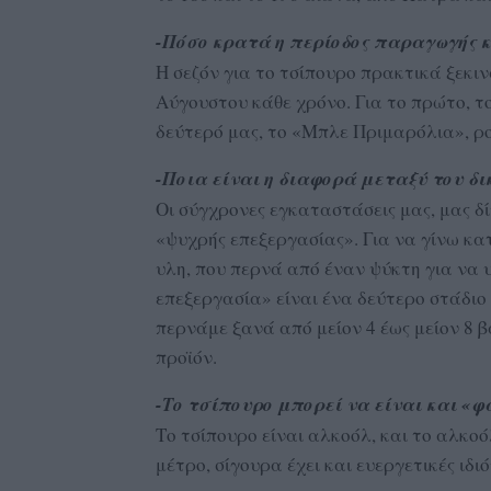
-Πόσο κρατά η περίοδος παραγωγής κ
Η σεζόν για το τσίπουρο πρακτικά ξεκιν
Αύγουστου κάθε χρόνο. Για το πρώτο, τ
δεύτερό μας, το «Μπλε Πριμαρόλια», ρο
-Ποια είναι η διαφορά μεταξύ του δ
Οι σύγχρονες εγκαταστάσεις μας, μας δί
«ψυχρής επεξεργασίας». Για να γίνω κ
υλη, που περνά από έναν ψύκτη για να 
επεξεργασία» είναι ένα δεύτερο στάδιο
περνάμε ξανά από μείον 4 έως μείον 8 β
προϊόν.
-Το τσίπουρο μπορεί να είναι και «
Το τσίπουρο είναι αλκοόλ, και το αλκοόλ
μέτρο, σίγουρα έχει και ευεργετικές ιδιό