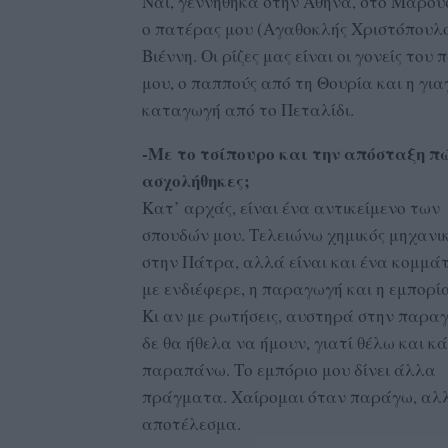
Ναι, γεννήθηκα στην Αθήνα, στο Μαρούσ
ο πατέρας μου (Αγαθοκλής Χριστόπουλο
Βιέννη. Οι ρίζες μας είναι οι γονείς του
μου, ο παππούς από τη Θουρία και η για
καταγωγή από το Πεταλίδι.
-Με το τσίπουρο και την απόσταξη π
ασχολήθηκες;
Κατ’ αρχάς, είναι ένα αντικείμενο των
σπουδών μου. Τελειώνω χημικός μηχανι
στην Πάτρα, αλλά είναι και ένα κομμάτ
με ενδιέφερε, η παραγωγή και η εμπορία
Κι αν με ρωτήσεις, αυστηρά στην παρα
δε θα ήθελα να ήμουν, γιατί θέλω και κά
παραπάνω. Το εμπόριο μου δίνει άλλα
πράγματα. Χαίρομαι όταν παράγω, αλλά
αποτέλεσμα.