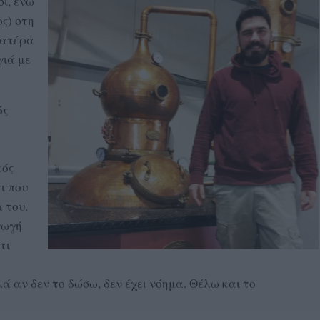
ι, ενώ
ς) στη
 πατέρα
γιά με
ώς
κός
ι που
 του.
γωγή
τι
 αν δεν το δώσω, δεν έχει νόημα. Θέλω και το