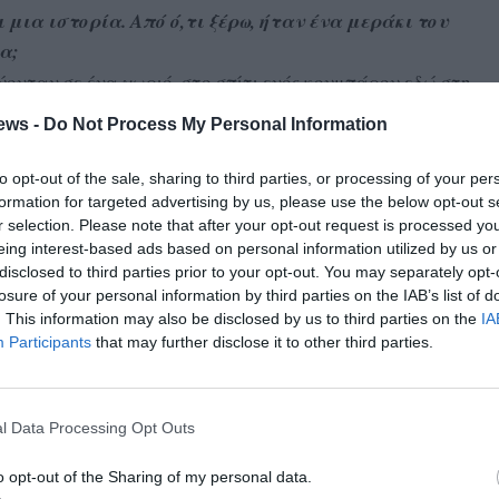
μια ιστορία. Από ό,τι ξέρω, ήταν ένα μεράκι του
α;
εύονταν σε ένα χωριό, στο σπίτι ενός κουμπάρου εδώ στη
ρασιτεχνικά τσίπουρο. Από τότε μπήκε στον πατέρα μου το
ews -
Do Not Process My Personal Information
νει επαγγελματικά, και το έκανε.
to opt-out of the sale, sharing to third parties, or processing of your per
ας, το πέτυχε. Είναι μια πολύ καλά μελετημένη και
formation for targeted advertising by us, please use the below opt-out s
αιρεία;
r selection. Please note that after your opt-out request is processed y
ας μου είναι τελειομανής γενικά. Η εταιρεία άρχισε να
eing interest-based ads based on personal information utilized by us or
disclosed to third parties prior to your opt-out. You may separately opt-
9 χρόνων. Το 2021 ήταν έτοιμη και το 2022 κυκλοφορήσαμε
losure of your personal information by third parties on the IAB’s list of
. This information may also be disclosed by us to third parties on the
IA
Participants
that may further disclose it to other third parties.
 να δοκιμάσεις το πρώτο σας απόσταγμα. Αλήθεια,
σες να ασχολείσαι πιο σοβαρά;
σία. Βλέπεις, ήμασταν νέοι στο χώρο, καινούργιο προϊόν.
l Data Processing Opt Outs
 Σεπτέμβριο του ’23. Να φανταστείς, ως φοιτητής, πιο
 λιγότερο στο σπίτι μου στην Αθήνα.
o opt-out of the Sharing of my personal data.