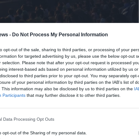
ews -
Do Not Process My Personal Information
to opt-out of the sale, sharing to third parties, or processing of your per
formation for targeted advertising by us, please use the below opt-out s
r selection. Please note that after your opt-out request is processed y
μενικά κάπως τυχαία, όμως πίσω από την επιτυχία
eing interest-based ads based on personal information utilized by us or
σίωση του Κωνσταντίνου σε αυτό που κάνει. Ο νεαρός
disclosed to third parties prior to your opt-out. You may separately opt-
ο πνεύμα, εξελίσσεται πολύπλευρα πρώτα ο ίδιος και
losure of your personal information by third parties on the IAB’s list of
. This information may also be disclosed by us to third parties on the
IA
 προσθέτει καινοτόμα στοιχεία στις παραστάσεις του,
Participants
that may further disclose it to other third parties.
κιών με τα παραμύθια ή το κουκλοθέατρο!
l Data Processing Opt Outs
 Καραγκιόζη και τι είναι αυτό που την κρατάει
o opt-out of the Sharing of my personal data.