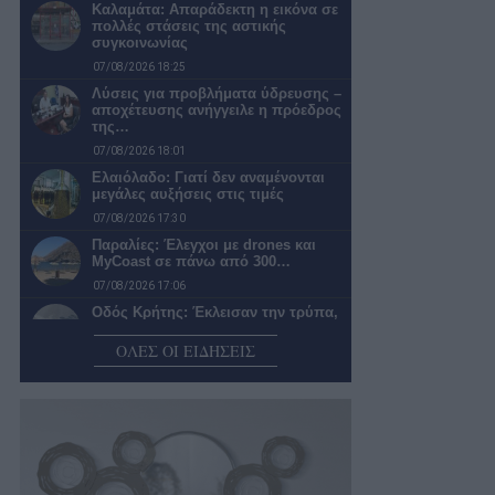
Καλαμάτα: Απαράδεκτη η εικόνα σε
πολλές στάσεις της αστικής
συγκοινωνίας
07/08/2026 18:25
Λύσεις για προβλήματα ύδρευσης –
αποχέτευσης ανήγγειλε η πρόεδρος
της…
07/08/2026 18:01
Ελαιόλαδο: Γιατί δεν αναμένονται
μεγάλες αυξήσεις στις τιμές
07/08/2026 17:30
Παραλίες: Έλεγχοι με drones και
MyCoast σε πάνω από 300…
07/08/2026 17:06
Οδός Κρήτης: Έκλεισαν την τρύπα,
όμως το πρόβλημα παραμένει
ΟΛΕΣ ΟΙ ΕΙΔΗΣΕΙΣ
07/08/2026 17:01
Το Φεστιβάλ Καντίνας έρχεται στον
Άρι – Στο πλαίσιο του…
07/08/2026 16:50
Θα αλλάξει κάτι;
07/08/2026 15:47