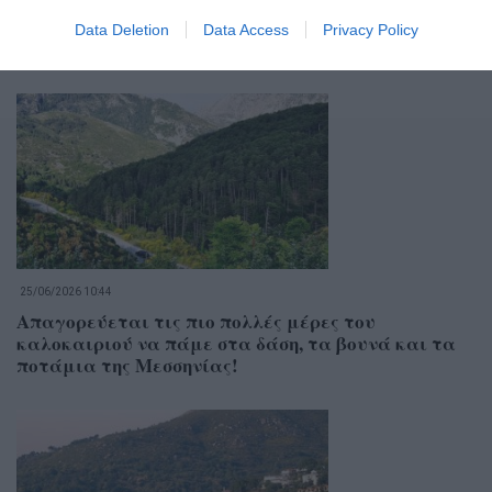
Data Deletion
Data Access
Privacy Policy
Σχετικά Άρθρα
25/06/2026 10:44
Απαγορεύεται τις πιο πολλές μέρες του
καλοκαιριού να πάμε στα δάση, τα βουνά και τα
ποτάμια της Μεσσηνίας!