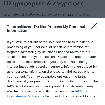
Πληροφορίες & εγγραφές
Ευριπίδου 2, αίθουσα Πειραματικής Σκηνής, κάθε
απόγευμα 6.00-8.00 εκτός Σαββατοκύριακου
TharrosNews -
Do Not Process My Personal
τηλ. 2721021653, 6977437279, 6971540945
Information
If you wish to opt-out of the sale, sharing to third parties, or
processing of your personal or sensitive information for
TAGS:
ΠΕΙΡΑΜΑΤΙΚΗ ΣΚΗΝΗ ΚΑΛΑΜΑΤΑΣ
targeted advertising by us, please use the below opt-out
section to confirm your selection. Please note that after your
opt-out request is processed you may continue seeing
interest-based ads based on personal information utilized by
Facebook
Twitter
us or personal information disclosed to third parties prior to
your opt-out. You may separately opt-out of the further
disclosure of your personal information by third parties on the
IAB’s list of downstream participants. This information may
also be disclosed by us to third parties on the
IAB’s List of
Downstream Participants
that may further disclose it to other
third parties.