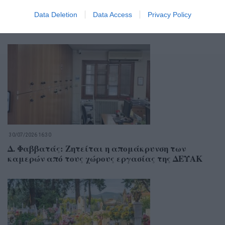
Data Deletion
Data Access
Privacy Policy
Σχετικά Άρθρα
30/07/2026 16:30
Δ. Φαββατάς: Ζητείται η απομάκρυνση των
καμερών από τους χώρους εργασίας της ΔΕΥΑΚ