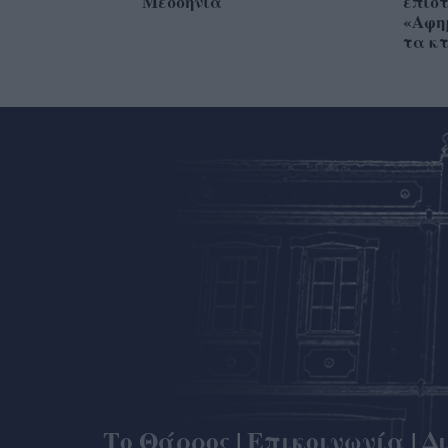
Μεσσηνία
επιστ
«Αφημ
τα κ
Το Θάρρος
|
Επικοινωνία
|
Δ