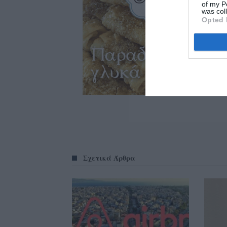
of my P
was col
Opted 
Σχετικά Άρθρα