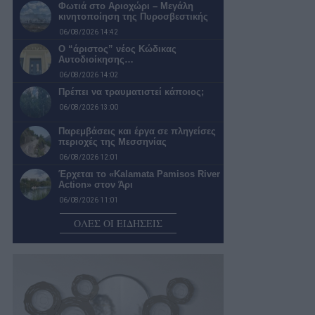
Φωτιά στο Αριοχώρι – Μεγάλη
κινητοποίηση της Πυροσβεστικής
06/08/2026 14:42
Ο “άριστος” νέος Κώδικας
Αυτοδιοίκησης…
06/08/2026 14:02
Πρέπει να τραυματιστεί κάποιος;
06/08/2026 13:00
Παρεμβάσεις και έργα σε πληγείσες
περιοχές της Μεσσηνίας
06/08/2026 12:01
Έρχεται το «Kalamata Pamisos River
Action» στον Άρι
06/08/2026 11:01
Συνάντηση του περιφερειάρχη με το
ΟΛΕΣ ΟΙ ΕΙΔΗΣΕΙΣ
Περιφερειακό Τμήμα Καλαμάτας του
Ελληνικού…
06/08/2026 09:58
ΕΠΣ Μεσσηνίας: Δεκαπέντε ομάδες
δήλωσαν συμμετοχή στο
πρωτάθλημα της Α’…
06/08/2026 09:10