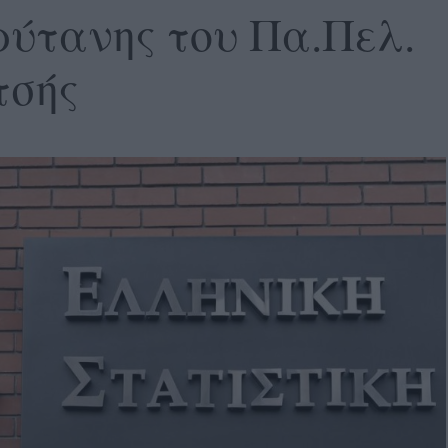
ρύτανης του Πα.Πελ.
τσής