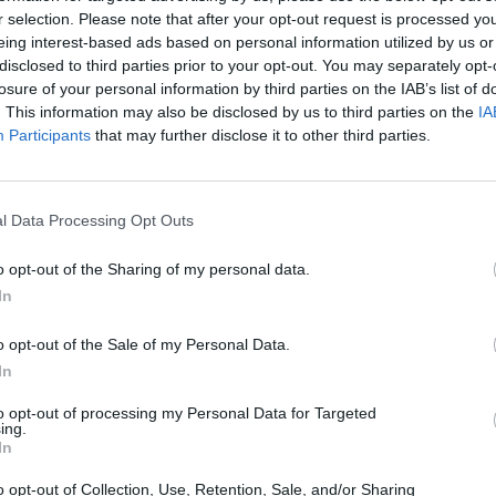
ς Αρχής (ΕΛΣΤΑΤ) εισηγείται η Επιτροπή
r selection. Please note that after your opt-out request is processed y
ικής Οικονομίας και Οικονομικών, μετά την ολοκλήρωση
eing interest-based ads based on personal information utilized by us or
disclosed to third parties prior to your opt-out. You may separately opt-
losure of your personal information by third parties on the IAB’s list of
κα εμπρόθεσμες αιτήσεις, με τις πέντε να φτάνουν στη
. This information may also be disclosed by us to third parties on the
IA
Participants
that may further disclose it to other third parties.
κ. Κατσή να προτείνεται ως ο νέος πρόεδρος της ΕΛΣΤΑΤ.
l Data Processing Opt Outs
o opt-out of the Sharing of my personal data.
In
o opt-out of the Sale of my Personal Data.
In
to opt-out of processing my Personal Data for Targeted
ing.
In
o opt-out of Collection, Use, Retention, Sale, and/or Sharing