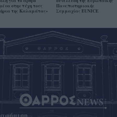
ολή για το άρθρο
συνέλευση της Ευρωπαϊκής
ένα στην τύχη τους
Πανεπιστημιακής
τήρια της Καλαμάτας»
Συμμαχίας EUNICE
ιαφήμιση