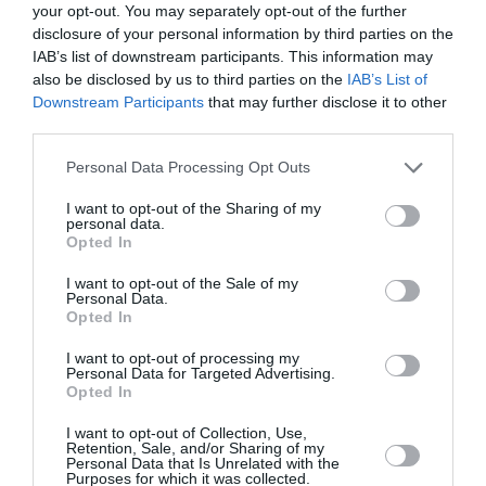
τοπίων, αλλά στην απόκτηση νέων ματιών».
your opt-out. You may separately opt-out of the further
disclosure of your personal information by third parties on the
Αυτά τα «νέα μάτια» είναι η ικανότητα να
IAB’s list of downstream participants. This information may
also be disclosed by us to third parties on the
IAB’s List of
φιλτράρουμε την πληροφορία, να αντιστεκόμαστε
Downstream Participants
that may further disclose it to other
στην ευκολία της τεχνολογίας και να σκεφτόμαστε
third parties.
αυτόνομα. Όπως έγραφε και ο Οδυσσέας Ελύτης, «για
Personal Data Processing Opt Outs
να γυρίσει ο ήλιος θέλει δουλειά πολλή».
I want to opt-out of the Sharing of my
Αυτή η «δουλειά» είναι η προσωπική προσπάθεια του
personal data.
Opted In
κάθε νέου να διαμορφώσει τον εαυτό του μακριά από
τα καλούπια της μαζικής κουλτούρας των social media.
I want to opt-out of the Sale of my
Personal Data.
Είναι η ανάγκη να βρούμε, όπως έλεγε ο Γιάννης
Opted In
Ρίτσος, εκείνη την «ανεπανάληπτη λέξη» που θα δώσει
I want to opt-out of processing my
νόημα στις πράξεις μας και θα μας κρατήσει όρθιους
Personal Data for Targeted Advertising.
Opted In
απέναντι στην πνευματική ισοπέδωση.
I want to opt-out of Collection, Use,
Αγαπητοί υποψήφιοι του 2026, οι εξετάσεις αυτές είναι
Retention, Sale, and/or Sharing of my
Personal Data that Is Unrelated with the
μόνο ένας σταθμός, μια αφορμή για να δοκιμάσετε τις
Purposes for which it was collected.