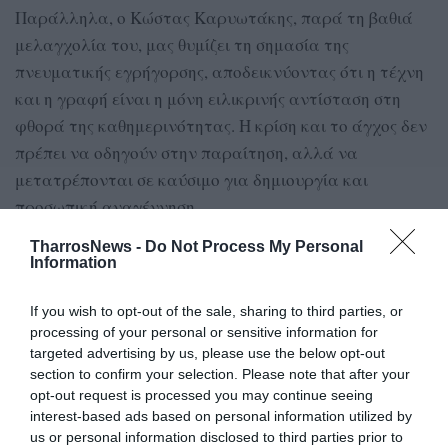
Παράλληλα, ο Κώστας Καρυωτάκης, παρά τη βαθιά
μελαγχολία του, μας θυμίζει τη σημασία της
πνευματικής εγρήγορσης, αποδεικνύοντας ότι η τέχνη
και η γραφή είναι η μόνη ειλικρινής αντίσταση στη
φθορά της καθημερινότητας. Η κρίση και το άγχος δεν
πρέπει να οδηγούν στην παραίτηση, αλλά να
μετατρέπονται σε καύσιμο για δημιουργία και
προσωπική αναγέννηση.
TharrosNews -
Do Not Process My Personal
Η ολοκλήρωση της ανθρώπινης προσωπικότητας
Information
έρχεται τη στιγμή που το άτομο θα αντιληφθεί την
παιδεία όχι ως εξωτερικό καταναγκασμό ή ως ένα
If you wish to opt-out of the sale, sharing to third parties, or
κυνήγι μορίων, αλλά ως μια εσωτερική δίψα για
processing of your personal or sensitive information for
targeted advertising by us, please use the below opt-out
διεύρυνση των οριζόντων του.
section to confirm your selection. Please note that after your
opt-out request is processed you may continue seeing
Ο Marcel Proust σημείωνε: «Το πραγματικό ταξίδι της
interest-based ads based on personal information utilized by
ανακάλυψης δε συνίσταται στην αναζήτηση νέων
us or personal information disclosed to third parties prior to