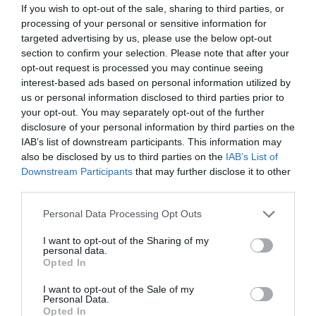
If you wish to opt-out of the sale, sharing to third parties, or
processing of your personal or sensitive information for
targeted advertising by us, please use the below opt-out
section to confirm your selection. Please note that after your
opt-out request is processed you may continue seeing
interest-based ads based on personal information utilized by
us or personal information disclosed to third parties prior to
your opt-out. You may separately opt-out of the further
disclosure of your personal information by third parties on the
IAB’s list of downstream participants. This information may
also be disclosed by us to third parties on the
IAB’s List of
Downstream Participants
that may further disclose it to other
third parties.
Personal Data Processing Opt Outs
Η παρέλαση κατέληξε στο χώρο του Πατινάζ όπου
I want to opt-out of the Sharing of my
κάποιες από τις ομάδες που συμμετείχαν χόρεψαν, ενώ
personal data.
Opted In
το ραντεβού δόθηκε για του χρόνου.
I want to opt-out of the Sale of my
Personal Data.
Opted In