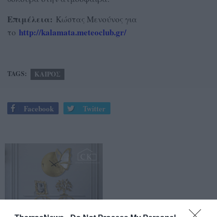
Επιμέλεια:
Κώστας Μενούνος για
http://kalamata.meteoclub.gr/
το
TAGS:
ΚΑΙΡΟΣ
Facebook
Twitter