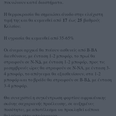
πυκνώνουν κατά διαστήματα.
Η θερμοκρασία θα σημειώσει άνοδο στην ελάχιστη
17
25
τιμή της και θα κυμανθεί από
έως
βαθμούς
Κελσίου.
Η υγρασία θα κυμανθεί από 35-65%
Οι άνεμοι αρχικά θα πνέουν ασθενείς από Β-ΒΑ
διευθύνσεις, με ένταση 1-2 μποφόρ, το πρωί θα
στραφούν σε Ν-ΝΔ, με ένταση 1-2 μποφόρ, προς τις
μεσημβρινές ώρες θα στραφούν σε Ν-ΝΑ, με ένταση 3-
4 μποφόρ, το απόγευμα θα εξασθενίσουν, στα 1-2
μποφόρ και το βράδυ θα στραφούν σε Β-ΒΔ, με ένταση
3-4 μποφόρ.
Θα συνεχιστεί η συγκέντρωση φορτίου αφρικάνικης
σκόνης σαχαριανής προέλευσης, σε αυξημένες
ποσότητες, με αποτέλεσμα να προκληθεί κάποια
θολούρα στην ατμόσφαιρα.