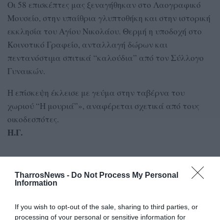
Οι 58 επισκέπτες μας ξεναγήθηκαν στο Λαογραφικό
Μουσείο, στην υπαίθρια γλυπτοθήκη και στην ιστορική
εκκλησία του Αγίου Νικολάου. Θερμή η υποδοχή στο
Κοινοτικό Γραφείο, ανταλλαγή δώρων και
πεντανόστιμα σπιτικά “καλούδια” από τον Σύλλογο
Γυναικών.
Η επίσκεψη έκλεισε με γεύμα στην ταβέρνα του
χωριού “Η μουριά”», αναφέρεται σχετικά από τους
οικοδεσπότες.
Η.Γ.
TAGS:
ΣΙΔΗΡΟΚΑΣΤΡΟ
ΚΩΣΤΑΣ ΓΕΩΡΓΑΚΑΣ
TharrosNews -
Do Not Process My Personal
Information
If you wish to opt-out of the sale, sharing to third parties, or
Facebook
Twitter
processing of your personal or sensitive information for